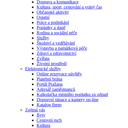
Doprava a komunikace
Kultura, sport, cestování a volný čas
Občanské aktivity
Ostatní
Práce a podnikání
Poplatky a daně
Rodina a sociální péče
Služby
Školství a vzdělávání
Výstavba a památková péče
Zdraví a zdravotnictví
Zvířata
Životní prostředí
Elektronické služby
Online rezervace návštěv
Platební brána
Portál Pražana
Adresář zaměstnanců
Kalkulačka místního poplatku za odpad
Dopravní situace a kamery on-line
Katalog firem
Zajímá vás
Byty
Cestovní ruch
Kultura