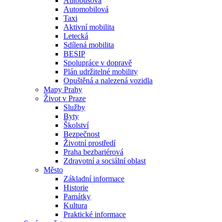
Autobusová
Automobilová
Taxi
Aktivní mobilita
Letecká
Sdílená mobilita
BESIP
Spolupráce v dopravě
Plán udržitelné mobility
Opuštěná a nalezená vozidla
Mapy Prahy
Život v Praze
Služby
Byty
Školství
Bezpečnost
Životní prostředí
Praha bezbariérová
Zdravotní a sociální oblast
Město
Základní informace
Historie
Památky
Kultura
Praktické informace