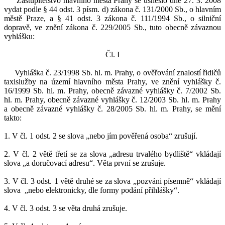
Zastupitelstvo hlavního města Prahy se usneslo dne 27. 3. 2008
vydat podle § 44 odst. 3 písm. d) zákona č. 131/2000 Sb., o hlavním
městě Praze, a § 41 odst. 3 zákona č. 111/1994 Sb., o silniční
dopravě, ve znění zákona č. 229/2005 Sb., tuto obecně závaznou
vyhlášku:
Čl. I
Vyhláška č. 23/1998 Sb. hl. m. Prahy, o ověřování znalostí řidičů
taxislužby na území hlavního města Prahy, ve znění vyhlášky č.
16/1999 Sb. hl. m. Prahy, obecně závazné vyhlášky č. 7/2002 Sb.
hl. m. Prahy, obecně závazné vyhlášky č. 12/2003 Sb. hl. m. Prahy
a obecně závazné vyhlášky č. 28/2005 Sb. hl. m. Prahy, se mění
takto:
1. V čl. 1 odst. 2 se slova „nebo jím pověřená osoba“ zrušují.
2. V čl. 2 větě třetí se za slova „adresu trvalého bydliště“ vkládají
slova „a doručovací adresu“. Věta první se zrušuje.
3. V čl. 3 odst. 1 větě druhé se za slova „pozváni písemně“ vkládají
slova
„nebo elektronicky, dle formy podání přihlášky“.
4. V čl. 3 odst. 3 se věta druhá zrušuje.