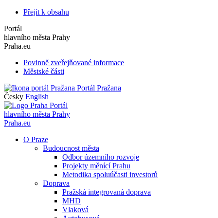
Přejít k obsahu
Portál
hlavního města Prahy
Praha.eu
Povinně zveřejňované informace
Městské části
Portál Pražana
Česky
English
Portál
hlavního města Prahy
Praha.eu
O Praze
Budoucnost města
Odbor územního rozvoje
Projekty měnící Prahu
Metodika spoluúčasti investorů
Doprava
Pražská integrovaná doprava
MHD
Vlaková