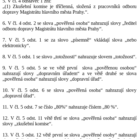
5. V čl. 4 odstavec 1 zní:
„(1) Zkušební komise je tříčlenná, složená z pracovníků odboru
dopravy Magistrátu hlavního města Prahy.“.
6. V čl. 4 odst. 2 se slova „pověřená osoba“ nahrazují slovy „ředitel
odboru dopravy Magistrátu hlavního města Prahy“.
7. V čl. 5 odst. 1 se za slovo „písemně“ vkládají slova „nebo
elektronicky“.
8. V čl. 5 odst. 1 se slovo „totožnosti“ nahrazuje slovem „totožnost“.
9. V čl. 5 odst. 5 se ve větě první
slova „pověřenou osobou“
nahrazují slovy „dopravním úřadem“ a ve větě druhé se slova
„pověřená osoba“ nahrazují slovy „dopravní úřad“.
10. V čl. 5 odst. 6 se slova „pověřená osoba“ nahrazují slovy
„dopravní úřad“.
11. V čl. 5 odst. 7 se číslo „80%“ nahrazuje číslem „80 %“.
12. V čl. 5 odst. 11 větě třetí se slova „pověřená osoba“ nahrazují
slovy „zkušební komise“.
13. V čl. 5 odst. 12 větě první se slova „pověřené osoby“ nahrazují