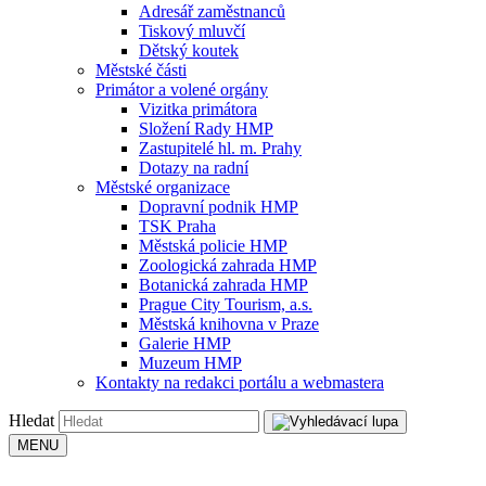
Adresář zaměstnanců
Tiskový mluvčí
Dětský koutek
Městské části
Primátor a volené orgány
Vizitka primátora
Složení Rady HMP
Zastupitelé hl. m. Prahy
Dotazy na radní
Městské organizace
Dopravní podnik HMP
TSK Praha
Městská policie HMP
Zoologická zahrada HMP
Botanická zahrada HMP
Prague City Tourism, a.s.
Městská knihovna v Praze
Galerie HMP
Muzeum HMP
Kontakty na redakci portálu a webmastera
Hledat
MENU