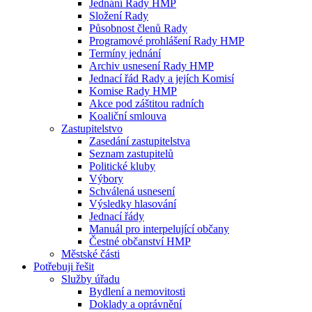
Jednání Rady HMP
Složení Rady
Působnost členů Rady
Programové prohlášení Rady HMP
Termíny jednání
Archiv usnesení Rady HMP
Jednací řád Rady a jejích Komisí
Komise Rady HMP
Akce pod záštitou radních
Koaliční smlouva
Zastupitelstvo
Zasedání zastupitelstva
Seznam zastupitelů
Politické kluby
Výbory
Schválená usnesení
Výsledky hlasování
Jednací řády
Manuál pro interpelující občany
Čestné občanství HMP
Městské části
Potřebuji řešit
Služby úřadu
Bydlení a nemovitosti
Doklady a oprávnění