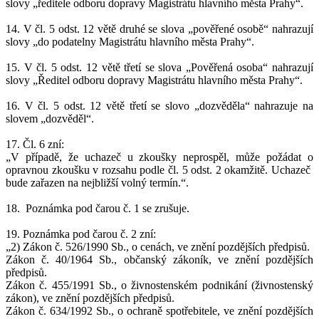
slovy „ředitele odboru dopravy Magistrátu hlavního města Prahy“.
14. V čl. 5 odst. 12 větě druhé se slova „pověřené osobě“ nahrazují
slovy „do podatelny Magistrátu hlavního města Prahy“.
15. V čl. 5 odst. 12 větě třetí se slova „Pověřená osoba“ nahrazují
slovy „Ředitel odboru dopravy Magistrátu hlavního města Prahy“.
16. V čl. 5 odst. 12 větě třetí se slovo „dozvěděla“ nahrazuje na
slovem „dozvěděl“.
17. Čl. 6 zní:
„V případě, že uchazeč u zkoušky neprospěl, může požádat o
opravnou zkoušku v rozsahu podle čl. 5 odst. 2 okamžitě. Uchazeč
bude zařazen na nejbližší volný termín.“.
18.
Poznámka pod čarou č. 1 se zrušuje.
19. Poznámka pod čarou č. 2 zní:
„2) Zákon č. 526/1990 Sb., o cenách, ve znění pozdějších předpisů.
Zákon č. 40/1964 Sb., občanský zákoník, ve znění pozdějších
předpisů.
Zákon č. 455/1991 Sb., o živnostenském podnikání (živnostenský
zákon), ve znění pozdějších předpisů.
Zákon č. 634/1992 Sb., o ochraně spotřebitele, ve znění pozdějších