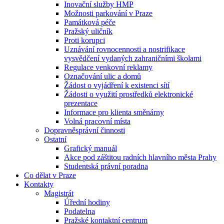
Inovační služby HMP
Možnosti parkování v Praze
Památková péče
Pražský uličník
Proti korupci
Uznávání rovnocennosti a nostrifikace
vysvědčení vydaných zahraničními školami
Regulace venkovní reklamy
Označování ulic a domů
Žádost o vyjádření k existenci sítí
Žádosti o využití prostředků elektronické
prezentace
Informace pro klienta směnárny
Volná pracovní místa
Dopravněsprávní činnosti
Ostatní
Grafický manuál
Akce pod záštitou radních hlavního města Prahy
Studentská právní poradna
Co dělat v Praze
Kontakty
Magistrát
Úřední hodiny
Podatelna
Pražské kontaktní centrum