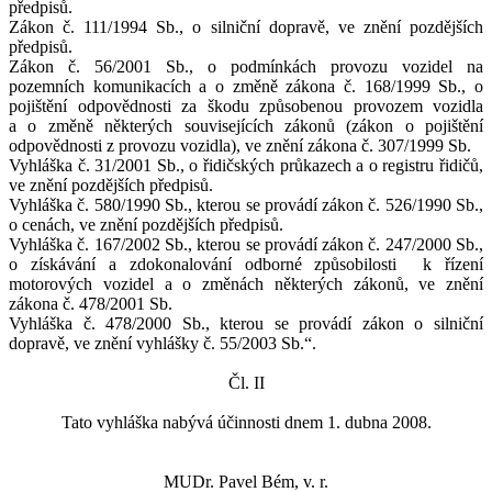
předpisů.
Zákon č. 111/1994 Sb., o silniční dopravě, ve znění pozdějších
předpisů.
Zákon č. 56/2001 Sb., o podmínkách provozu vozidel na
pozemních komunikacích a o změně zákona č. 168/1999 Sb., o
pojištění odpovědnosti za škodu způsobenou provozem vozidla
a o změně některých souvisejících zákonů (zákon o pojištění
odpovědnosti z provozu vozidla), ve znění zákona č. 307/1999 Sb.
Vyhláška č. 31/2001 Sb., o řidičských průkazech a o registru řidičů,
ve znění pozdějších předpisů.
Vyhláška č. 580/1990 Sb., kterou se provádí zákon č. 526/1990 Sb.,
o cenách, ve znění pozdějších předpisů.
Vyhláška č. 167/2002 Sb., kterou se provádí zákon č. 247/2000 Sb.,
o získávání a zdokonalování odborné způsobilosti
k řízení
motorových vozidel a o změnách některých zákonů, ve znění
zákona č. 478/2001 Sb.
Vyhláška č. 478/2000 Sb., kterou se provádí zákon o silniční
dopravě, ve znění vyhlášky č. 55/2003 Sb.“.
Čl. II
Tato vyhláška nabývá účinnosti dnem 1. dubna 2008.
MUDr. Pavel Bém, v. r.