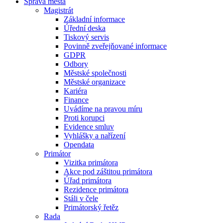
Správa města
Magistrát
Základní informace
Úřední deska
Tiskový servis
Povinně zveřejňované informace
GDPR
Odbory
Městské společnosti
Městské organizace
Kariéra
Finance
Uvádíme na pravou míru
Proti korupci
Evidence smluv
Vyhlášky a nařízení
Opendata
Primátor
Vizitka primátora
Akce pod záštitou primátora
Úřad primátora
Rezidence primátora
Stáli v čele
Primátorský řetěz
Rada