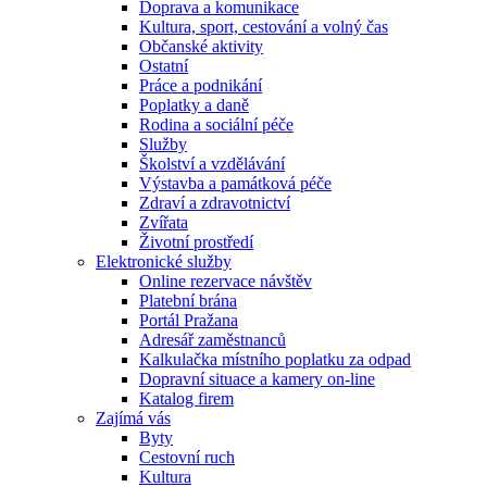
Doprava a komunikace
Kultura, sport, cestování a volný čas
Občanské aktivity
Ostatní
Práce a podnikání
Poplatky a daně
Rodina a sociální péče
Služby
Školství a vzdělávání
Výstavba a památková péče
Zdraví a zdravotnictví
Zvířata
Životní prostředí
Elektronické služby
Online rezervace návštěv
Platební brána
Portál Pražana
Adresář zaměstnanců
Kalkulačka místního poplatku za odpad
Dopravní situace a kamery on-line
Katalog firem
Zajímá vás
Byty
Cestovní ruch
Kultura