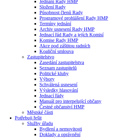
Jednání Rady HMP
Složení Rady
Působnost členů Rady
Programové prohlášení Rady HMP
Termíny jednání
Archiv usnesení Rady HMP
Jednací řád Rady a jejích Komisí
Komise Rady HMP
Akce pod záštitou radních
Koaliční smlouva
Zastupitelstvo
Zasedání zastupitelstva
Seznam zastupitelů
Politické kluby
Výbory
Schválená usnesení
Výsledky hlasování
Jednací řády
Manuál pro interpelující občany
Čestné občanství HMP
Městské části
Potřebuji řešit
Služby úřadu
Bydlení a nemovitosti
Doklady a oprávnění