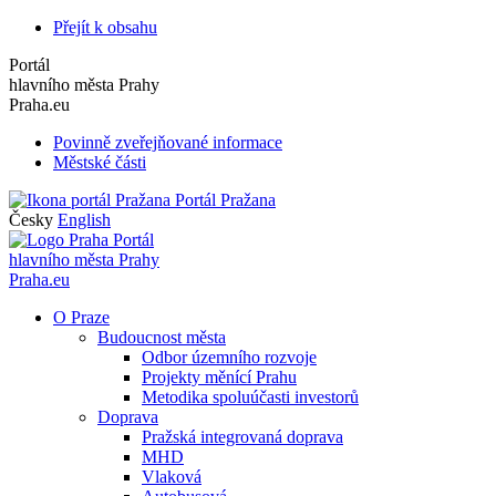
Přejít k obsahu
Portál
hlavního města Prahy
Praha.eu
Povinně zveřejňované informace
Městské části
Portál Pražana
Česky
English
Portál
hlavního města Prahy
Praha.eu
O Praze
Budoucnost města
Odbor územního rozvoje
Projekty měnící Prahu
Metodika spoluúčasti investorů
Doprava
Pražská integrovaná doprava
MHD
Vlaková