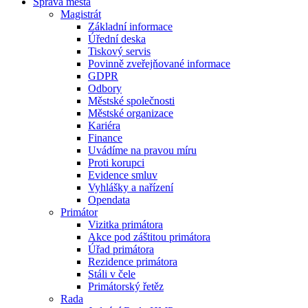
Správa města
Magistrát
Základní informace
Úřední deska
Tiskový servis
Povinně zveřejňované informace
GDPR
Odbory
Městské společnosti
Městské organizace
Kariéra
Finance
Uvádíme na pravou míru
Proti korupci
Evidence smluv
Vyhlášky a nařízení
Opendata
Primátor
Vizitka primátora
Akce pod záštitou primátora
Úřad primátora
Rezidence primátora
Stáli v čele
Primátorský řetěz
Rada