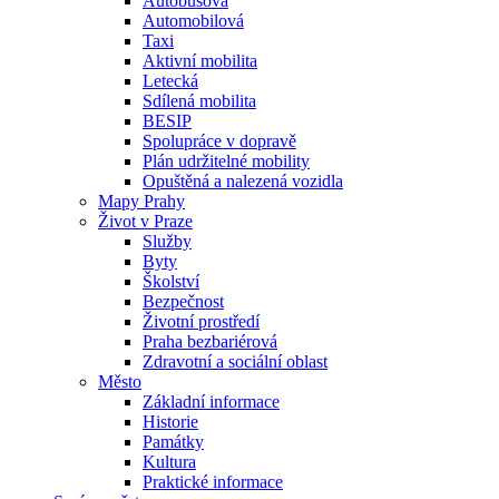
Autobusová
Automobilová
Taxi
Aktivní mobilita
Letecká
Sdílená mobilita
BESIP
Spolupráce v dopravě
Plán udržitelné mobility
Opuštěná a nalezená vozidla
Mapy Prahy
Život v Praze
Služby
Byty
Školství
Bezpečnost
Životní prostředí
Praha bezbariérová
Zdravotní a sociální oblast
Město
Základní informace
Historie
Památky
Kultura
Praktické informace