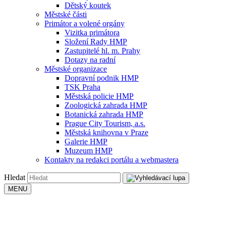
Dětský koutek
Městské části
Primátor a volené orgány
Vizitka primátora
Složení Rady HMP
Zastupitelé hl. m. Prahy
Dotazy na radní
Městské organizace
Dopravní podnik HMP
TSK Praha
Městská policie HMP
Zoologická zahrada HMP
Botanická zahrada HMP
Prague City Tourism, a.s.
Městská knihovna v Praze
Galerie HMP
Muzeum HMP
Kontakty na redakci portálu a webmastera
Hledat
MENU