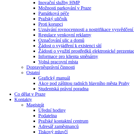
Inovační služby HMP
Možnosti parkování v Praze
Památková péče
Pražský uličník
Proti korupci
Uznávání rovnocennosti a nostrifikace vysvědčen
Regulace venkovní reklamy
Označování ulic a domů
Žádost o vyjádření k existenci sítí
Žádosti o využití prostředků elektronické prezenta
Informace pro klienta směnárny
Volná pracovní místa
Dopravněsprávní činnosti
Ostatní
Grafický manuál
Akce pod záštitou radních hlavního města Prahy
Studentská právní poradna
Co dělat v Praze
Kontakty
Magistrát
Úřední hodiny
Podatelna
Pražské kontaktní centrum
Adresář zaměstnanců
Tiskový mluvčí