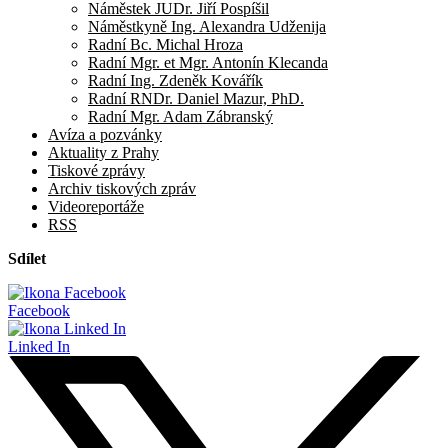
Náměstek JUDr. Jiří Pospíšil
Náměstkyně Ing. Alexandra Udženija
Radní Bc. Michal Hroza
Radní Mgr. et Mgr. Antonín Klecanda
Radní Ing. Zdeněk Kovářík
Radní RNDr. Daniel Mazur, PhD.
Radní Mgr. Adam Zábranský
Avíza a pozvánky
Aktuality z Prahy
Tiskové zprávy
Archiv tiskových zpráv
Videoreportáže
RSS
Sdílet
Facebook
Linked In