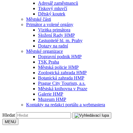
Adresář zaměstnanců
Tiskový mluvčí
Dětský koutek
Městské části
Primátor a volené orgány
Vizitka primátora
Složení Rady HMP
Zastupitelé hl. m. Prahy
Dotazy na radní
Městské organizace
Dopravní podnik HMP
TSK Praha
Městská policie HMP
Zoologická zahrada HMP
Botanická zahrada HMP
Prague City Tourism, a.s.
Městská knihovna v Praze
Galerie HMP
Muzeum HMP
Kontakty na redakci portálu a webmastera
Hledat
MENU