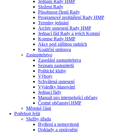
Jednání Rady HMP
Složení Rady
Působnost členů Rady
Programové prohlášení Rady HMP
Termíny jednání
Archiv usnesení Rady HMP
Jednací řád Rady a jejích Komisí
Komise Rady HMP
Akce pod záštitou radních
Koaliční smlouva
Zastupitelstvo
Zasedání zastupitelstva
Seznam zastupitelů
Politické kluby
Výbory
Schválená usnesení
Výsledky hlasování
Jednací řády
Manuál pro interpelující občany
Čestné občanství HMP
Městské části
Potřebuji řešit
Služby úřadu
Bydlení a nemovitosti
Doklady a oprávnění