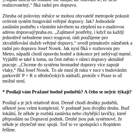
realizovatelný,“ říká radní pro dopravu.
Zhruba od poloviny měsíce se mohou obyvatelé metropole pokusit
ovlivnit systém fungování veřejné dopravy. Jak? Jednoduše
zasláním podnětu s vlastním návrhem na zlepšení na e-mailovou
adresu doprava@praha.eu. „Zajímavé postřehy, i když na každý
jednotlivě nebudeme moci reagovat, rádi použijeme pro
zkvalitňování služeb veřejné dopravy,“ uvedl primátorův náměstek a
radní pro dopravu Josef Nosek. Jak nyní říká v rozhovoru pro
Metro, nápadů chodí opravdu hodně a dokonce prý nebývají marné.
Vyjádřil se také k tomu, na čem město v rámci dopravy aktuálně
pracuje. „Chceme do systému hromadné dopravy více zapojit
vlaky,“ říká Josef Nosek. To ale musí jít ruku v ruce s budováním
parkovišť P + R u středočeských nádraží, protože v Praze to už
možné není.
* Posílají vám Pražané hodně podnětů? A čeho se nejvíc týkají?
Posílají a je jich relativně dost. Denně chodí desítky podnětů,
některé jsou velmi komplexní. V podstatě jsou dvojího druhu. Buď
lokální, že někde je rozbitá zastávka nebo chybějící lavičky, které
přeposílám na Dopravní podnik. Druhé jsou pak systémové, že
někde je zbytečně moc spojů. Teď to ve spolupráci s Ropidem
řešíme.