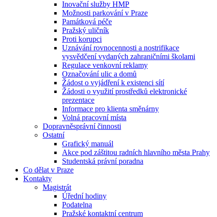
Inovační služby HMP
Možnosti parkování v Praze
Památková péče
Pražský uličník
Proti korupci
Uznávání rovnocennosti a nostrifikace
vysvědčení vydaných zahraničními školami
Regulace venkovní reklamy
Označování ulic a domů
Žádost o vyjádření k existenci sítí
Žádosti o využití prostředků elektronické
prezentace
Informace pro klienta směnárny
Volná pracovní místa
Dopravněsprávní činnosti
Ostatní
Grafický manuál
Akce pod záštitou radních hlavního města Prahy
Studentská právní poradna
Co dělat v Praze
Kontakty
Magistrát
Úřední hodiny
Podatelna
Pražské kontaktní centrum