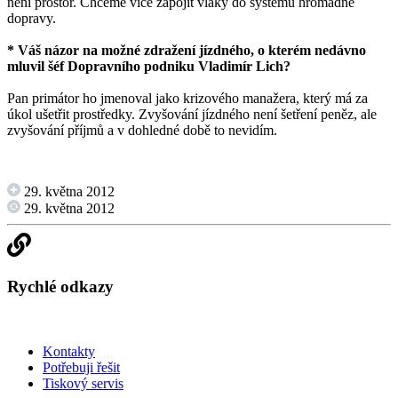
není prostor. Chceme více zapojit vlaky do systému hromadné
dopravy.
* Váš názor na možné zdražení jízdného, o kterém nedávno
mluvil šéf Dopravního podniku Vladimír Lich?
Pan primátor ho jmenoval jako krizového manažera, který má za
úkol ušetřit prostředky. Zvyšování jízdného není šetření peněz, ale
zvyšování příjmů a v dohledné době to nevidím.
29. května 2012
29. května 2012
Rychlé odkazy
Kontakty
Potřebuji řešit
Tiskový servis