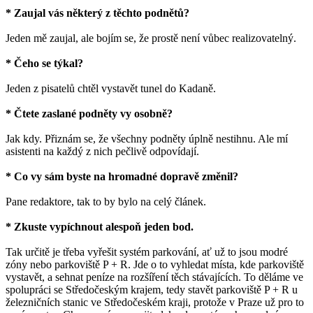
* Zaujal vás některý z těchto podnětů?
Jeden mě zaujal, ale bojím se, že prostě není vůbec realizovatelný.
* Čeho se týkal?
Jeden z pisatelů chtěl vystavět tunel do Kadaně.
* Čtete zaslané podněty vy osobně?
Jak kdy. Přiznám se, že všechny podněty úplně nestihnu. Ale mí
asistenti na každý z nich pečlivě odpovídají.
* Co vy sám byste na hromadné dopravě změnil?
Pane redaktore, tak to by bylo na celý článek.
* Zkuste vypíchnout alespoň jeden bod.
Tak určitě je třeba vyřešit systém parkování, ať už to jsou modré
zóny nebo parkoviště P + R. Jde o to vyhledat místa, kde parkoviště
vystavět, a sehnat peníze na rozšíření těch stávajících. To děláme ve
spolupráci se Středočeským krajem, tedy stavět parkoviště P + R u
železničních stanic ve Středočeském kraji, protože v Praze už pro to