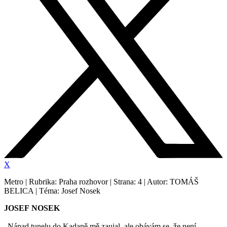
X
Metro | Rubrika: Praha rozhovor | Strana: 4 | Autor: TOMÁŠ
BELICA | Téma: Josef Nosek
JOSEF
NOSEK
„Nápad tunelu do Kadaně mě zaujal, ale obávám se, že není