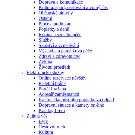
Doprava a komunikace
Kultura, sport, cestování a volný čas
Občanské aktivity
Ostatní
Práce a podnikání
Poplatky a daně
Rodina a sociální péče
Služby
Školství a vzdělávání
Výstavba a památková péče
Zdraví a zdravotnictví
Zvířata
Životní prostředí
Elektronické služby
Online rezervace návštěv
Platební brána
Portál Pražana
Adresář zaměstnanců
Kalkulačka místního poplatku za odpad
Dopravní situace a kamery on-line
Katalog firem
Zajímá vás
Byty
Cestovní ruch
Kultura