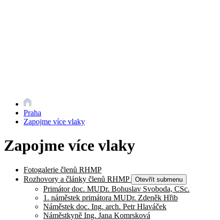
Praha
Zapojme více vlaky
Zapojme více vlaky
Fotogalerie členů RHMP
Rozhovory a články členů RHMP
Otevřít submenu
Primátor doc. MUDr. Bohuslav Svoboda, CSc.
1. náměstek primátora MUDr. Zdeněk Hřib
Náměstek doc. Ing. arch. Petr Hlaváček
Náměstkyně Ing. Jana Komrsková