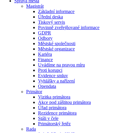
Správa města
Magistrát
Základní informace
Úřední deska
Tiskový servis
Povinně zveřejňované informace
GDPR
Odbory
Městské společnosti
Městské organizace
Kariéra
Finance
Uvádíme na pravou míru
Proti korupci
Evidence smluv
Vyhlášky a nařízení
Opendata
Primátor
Vizitka primátora
Akce pod záštitou primátora
Úřad primátora
Rezidence primátora
Stáli v čele
Primátorský řetěz
Rada