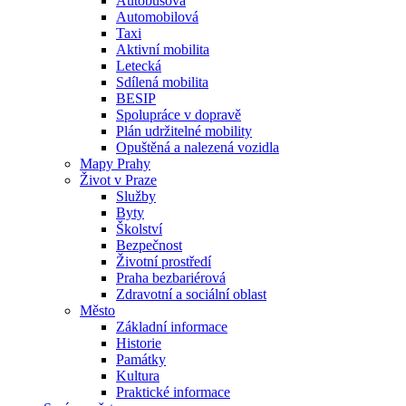
Autobusová
Automobilová
Taxi
Aktivní mobilita
Letecká
Sdílená mobilita
BESIP
Spolupráce v dopravě
Plán udržitelné mobility
Opuštěná a nalezená vozidla
Mapy Prahy
Život v Praze
Služby
Byty
Školství
Bezpečnost
Životní prostředí
Praha bezbariérová
Zdravotní a sociální oblast
Město
Základní informace
Historie
Památky
Kultura
Praktické informace