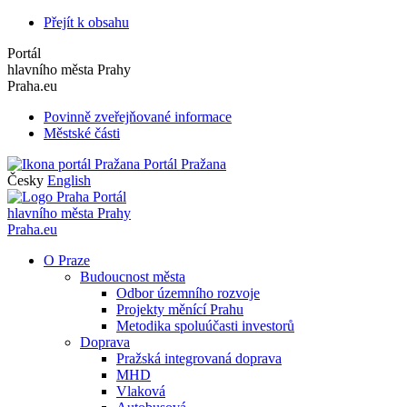
Přejít k obsahu
Portál
hlavního města Prahy
Praha.eu
Povinně zveřejňované informace
Městské části
Portál Pražana
Česky
English
Portál
hlavního města Prahy
Praha.eu
O Praze
Budoucnost města
Odbor územního rozvoje
Projekty měnící Prahu
Metodika spoluúčasti investorů
Doprava
Pražská integrovaná doprava
MHD
Vlaková