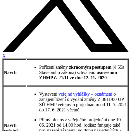
X
Pořízení změny
zkráceným postupem
(§ 55a
Návrh
Stavebního zákona) schváleno
usnesením
ZHMP č. 21/11 ze dne 12. 11. 2020
Vystavení
veřejné vyhlášky – oznámení
o
zahájení řízení o vydání změny Z 3811/00 ÚP
SÚ HMP veřejným projednáním od 11. 5. 2021
do 17. 6. 2021 včetně.
Přímý přenos z veřejného projednání dne 10.
06. 2021 od 14.00 hod. (odkaz funguje také
Návrh -
pro stažení záznamu po dobu následujících 7
veřejné