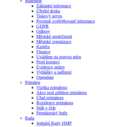
Magistrát
Základní informace
Úřední deska
Tiskový servis
Povinně zveřejňované informace
GDPR
Odbory
Městské společnosti
Městské organizace
Kariéra
Finance
Uvádíme na pravou míru
Proti korupci
Evidence smluv
Vyhlášky a nařízení
Opendata
Primátor
Vizitka primátora
Akce pod záštitou primátora
Úřad primátora
Rezidence primátora
Stáli v čele
Primátorský řetěz
Rada
Jednání Rady HMP