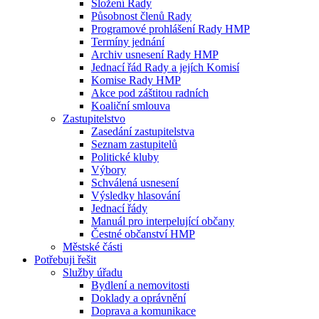
Složení Rady
Působnost členů Rady
Programové prohlášení Rady HMP
Termíny jednání
Archiv usnesení Rady HMP
Jednací řád Rady a jejích Komisí
Komise Rady HMP
Akce pod záštitou radních
Koaliční smlouva
Zastupitelstvo
Zasedání zastupitelstva
Seznam zastupitelů
Politické kluby
Výbory
Schválená usnesení
Výsledky hlasování
Jednací řády
Manuál pro interpelující občany
Čestné občanství HMP
Městské části
Potřebuji řešit
Služby úřadu
Bydlení a nemovitosti
Doklady a oprávnění
Doprava a komunikace