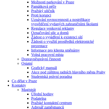
Možnosti parkování v Praze
Památková péče
Pražský uličník
Proti korupci
Uznávání rovnocennosti a nostrifikace
vysvědčení vydaných zahraničními školami
Regulace venkovní reklamy
Označování ulic a domů
Žádost o vyjádření k existenci sítí
Žádosti o využití prostředků elektronické
prezentace
Informace pro klienta směnárny
Volná pracovní místa
Dopravněsprávní činnosti
Ostatní
Grafický manuál
Akce pod záštitou radních hlavního města Prahy
Studentská právní poradna
Co dělat v Praze
Kontakty
Magistrát
Úřední hodiny
Podatelna
Pražské kontaktní centrum
Adresář zaměstnanců