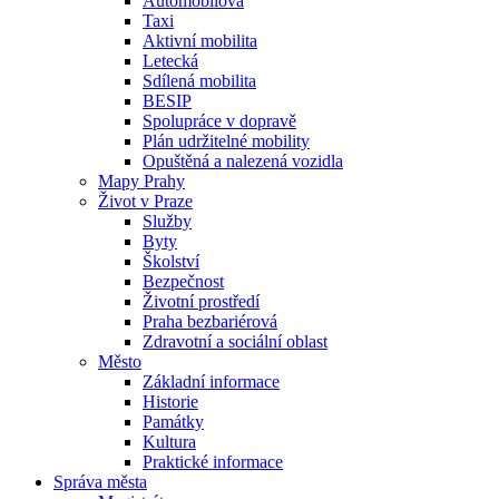
Automobilová
Taxi
Aktivní mobilita
Letecká
Sdílená mobilita
BESIP
Spolupráce v dopravě
Plán udržitelné mobility
Opuštěná a nalezená vozidla
Mapy Prahy
Život v Praze
Služby
Byty
Školství
Bezpečnost
Životní prostředí
Praha bezbariérová
Zdravotní a sociální oblast
Město
Základní informace
Historie
Památky
Kultura
Praktické informace
Správa města