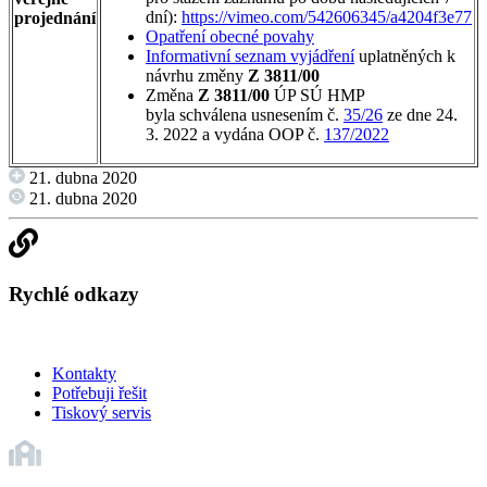
dní):
https://vimeo.com/542606345/a4204f3e77
projednání
Opatření obecné povahy
Informativní seznam vyjádření
uplatněných k
návrhu změny
Z 3811/00
Změna
Z 3811/00
ÚP SÚ HMP
byla schválena usnesením č.
35/26
ze dne 24.
3. 2022 a vydána OOP č.
137/2022
21. dubna 2020
21. dubna 2020
Rychlé odkazy
Kontakty
Potřebuji řešit
Tiskový servis