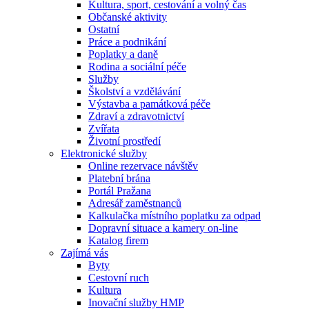
Kultura, sport, cestování a volný čas
Občanské aktivity
Ostatní
Práce a podnikání
Poplatky a daně
Rodina a sociální péče
Služby
Školství a vzdělávání
Výstavba a památková péče
Zdraví a zdravotnictví
Zvířata
Životní prostředí
Elektronické služby
Online rezervace návštěv
Platební brána
Portál Pražana
Adresář zaměstnanců
Kalkulačka místního poplatku za odpad
Dopravní situace a kamery on-line
Katalog firem
Zajímá vás
Byty
Cestovní ruch
Kultura
Inovační služby HMP