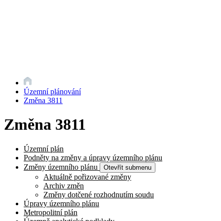
Územní plánování
Změna 3811
Změna 3811
Územní plán
Podněty na změny a úpravy územního plánu
Změny územního plánu
Otevřít submenu
Aktuálně pořizované změny
Archiv změn
Změny dotčené rozhodnutím soudu
Úpravy územního plánu
Metropolitní plán