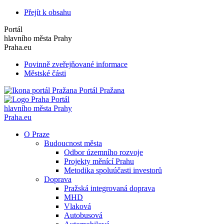
Přejít k obsahu
Portál
hlavního města Prahy
Praha.eu
Povinně zveřejňované informace
Městské části
Portál Pražana
Portál
hlavního města Prahy
Praha.eu
O Praze
Budoucnost města
Odbor územního rozvoje
Projekty měnící Prahu
Metodika spoluúčasti investorů
Doprava
Pražská integrovaná doprava
MHD
Vlaková
Autobusová