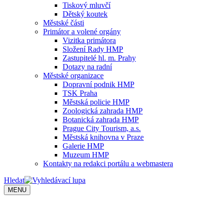
Tiskový mluvčí
Dětský koutek
Městské části
Primátor a volené orgány
Vizitka primátora
Složení Rady HMP
Zastupitelé hl. m. Prahy
Dotazy na radní
Městské organizace
Dopravní podnik HMP
TSK Praha
Městská policie HMP
Zoologická zahrada HMP
Botanická zahrada HMP
Prague City Tourism, a.s.
Městská knihovna v Praze
Galerie HMP
Muzeum HMP
Kontakty na redakci portálu a webmastera
Hledat
MENU