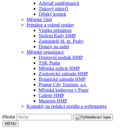
Adresář zaměstnanců
Tiskový mluvčí
Dětský koutek
Městské části
Primátor a volené orgány
Vizitka primátora
Složení Rady HMP
Zastupitelé hl. m. Prahy
Dotazy na radní
Městské organizace
Dopravní podnik HMP
TSK Praha
Městská policie HMP
Zoologická zahrada HMP
Botanická zahrada HMP
Prague City Tourism, a.s.
Městská knihovna v Praze
Galerie HMP
Muzeum HMP
Kontakty na redakci portálu a webmastera
Hledat
MENU