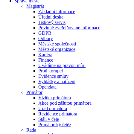
Správa města
Magistrát
Základní informace
Úřední deska
Tiskový servis
Povinně zveřejňované informace
GDPR
Odbory
Městské společnosti
Městské organizace
Kariéra
Finance
Uvádíme na pravou míru
Proti korupci
Evidence smluv
Vyhlášky a nařízení
Opendata
Primátor
Vizitka primátora
Akce pod záštitou primátora
Úřad primátora
Rezidence primátora
Stáli v čele
Primátorský řetěz
Rada