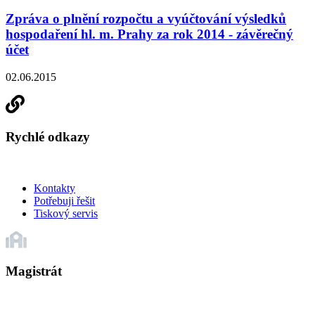
Zpráva o plnění rozpočtu a vyúčtování výsledků
hospodaření hl. m. Prahy za rok 2014 - závěrečný
účet
02.06.2015
Rychlé odkazy
Kontakty
Potřebuji řešit
Tiskový servis
Magistrát