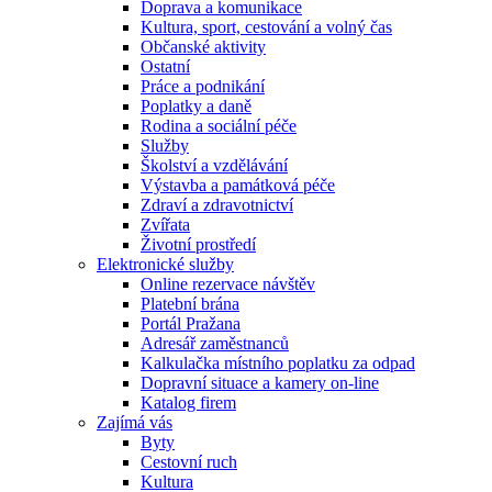
Doprava a komunikace
Kultura, sport, cestování a volný čas
Občanské aktivity
Ostatní
Práce a podnikání
Poplatky a daně
Rodina a sociální péče
Služby
Školství a vzdělávání
Výstavba a památková péče
Zdraví a zdravotnictví
Zvířata
Životní prostředí
Elektronické služby
Online rezervace návštěv
Platební brána
Portál Pražana
Adresář zaměstnanců
Kalkulačka místního poplatku za odpad
Dopravní situace a kamery on-line
Katalog firem
Zajímá vás
Byty
Cestovní ruch
Kultura