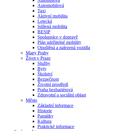
Autobusová
Automobilová
Taxi
Aktivní mobilita
Letecká
Sdílená mobilita
BESIP
Spolupráce v dopravě
Plán udržitelné mobility
Opuštěná a nalezená vozidla
Mapy Prahy
Život v Praze
Služby
Byty
Školství
Bezpečnost
Životní prostředí
Praha bezbariérová
Zdravotní a sociální oblast
Město
Základní informace
Historie
Památky
Kultura
Praktické informace