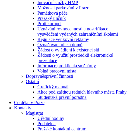
Inovační služby HMP
Možnosti parkování v Praze
Památková péče
Pražský uličník
Proti korupci
Uznávání rovnocennosti a nostrifikace
vysvědčení vydaných zahraničními školami
Regulace venkovní reklamy
Označování ulic a domů
Žádost o vyjádření k existenci sítí
Žádosti o využití prostředků elektronické
prezentace
Informace pro klienta směnárny
Volná pracovní místa
Dopravněsprávní činnosti
Ostatní
Grafický manuál
Akce pod záštitou radních hlavního města Prahy
Studentská právní poradna
Co dělat v Praze
Kontakty
Magistrát
Úřední hodiny
Podatelna
Pražské kontaktní centrum