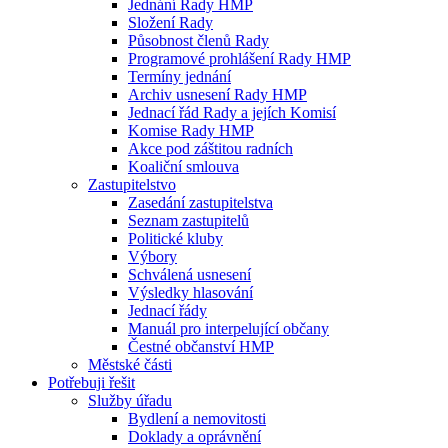
Jednání Rady HMP
Složení Rady
Působnost členů Rady
Programové prohlášení Rady HMP
Termíny jednání
Archiv usnesení Rady HMP
Jednací řád Rady a jejích Komisí
Komise Rady HMP
Akce pod záštitou radních
Koaliční smlouva
Zastupitelstvo
Zasedání zastupitelstva
Seznam zastupitelů
Politické kluby
Výbory
Schválená usnesení
Výsledky hlasování
Jednací řády
Manuál pro interpelující občany
Čestné občanství HMP
Městské části
Potřebuji řešit
Služby úřadu
Bydlení a nemovitosti
Doklady a oprávnění