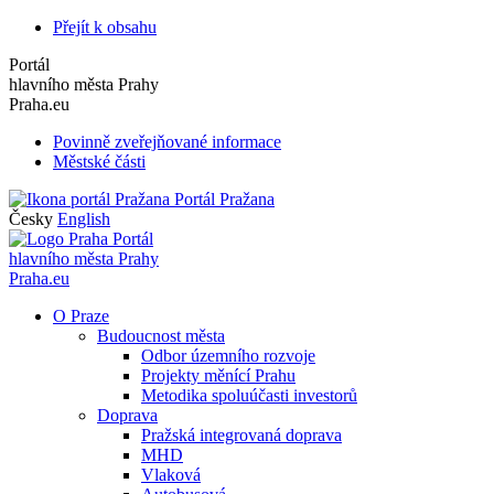
Přejít k obsahu
Portál
hlavního města Prahy
Praha.eu
Povinně zveřejňované informace
Městské části
Portál Pražana
Česky
English
Portál
hlavního města Prahy
Praha.eu
O Praze
Budoucnost města
Odbor územního rozvoje
Projekty měnící Prahu
Metodika spoluúčasti investorů
Doprava
Pražská integrovaná doprava
MHD
Vlaková