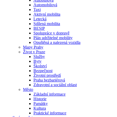
Autobusová
Automobilová
Taxi
Aktivní mobilita
Letecká
Sdílená mobilita
BESIP
Spolupráce v dopravě
Plán udržitelné mobility
Opuštěná a nalezená vozidla
Mapy Prahy
Život v Praze
Služby
Byty
Školství
Bezpečnost
Životní prostředí
Praha bezbariérová
Zdravotní a sociální oblast
Město
Základní informace
Historie
Památky
Kultura
Praktické informace