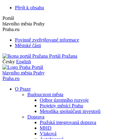
Přejít k obsahu
Portál
hlavního města Prahy
Praha.eu
Povinně zveřejňované informace
Městské části
Portál Pražana
Česky
English
Portál
hlavního města Prahy
Praha.eu
O Praze
Budoucnost města
Odbor územního rozvoje
Projekty měnící Prahu
Metodika spoluúčasti investorů
Doprava
Pražská integrovaná doprava
MHD
Vlaková