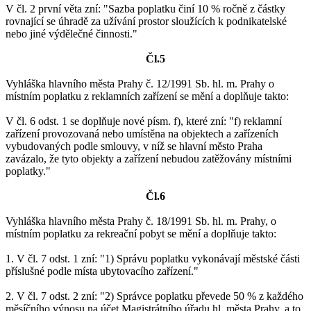
V čl. 2 první věta zní: "Sazba poplatku činí 10 % ročně z částky
rovnající se úhradě za užívání prostor sloužících k podnikatelské
nebo jiné výdělečné činnosti."
Čl.5
Vyhláška hlavního města Prahy č. 12/1991 Sb. hl. m. Prahy o
místním poplatku z reklamních zařízení se mění a doplňuje takto:
V čl. 6 odst. 1 se doplňuje nové písm. f), které zní: "f) reklamní
zařízení provozovaná nebo umístěna na objektech a zařízeních
vybudovaných podle smlouvy, v níž se hlavní město Praha
zavázalo, že tyto objekty a zařízení nebudou zatěžovány místními
poplatky."
Čl.6
Vyhláška hlavního města Prahy č. 18/1991 Sb. hl. m. Prahy, o
místním poplatku za rekreační pobyt se mění a doplňuje takto:
1. V čl. 7 odst. 1 zní: "1) Správu poplatku vykonávají městské části
příslušné podle místa ubytovacího zařízení."
2. V čl. 7 odst. 2 zní: "2) Správce poplatku převede 50 % z každého
měsíčního výnosu na účet Magistrátního úřadu hl. města Prahy, a to