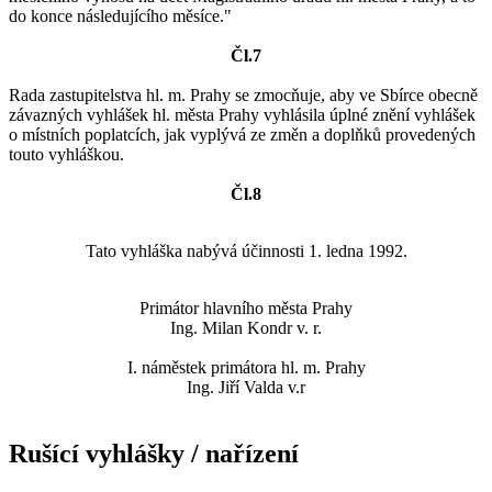
do konce následujícího měsíce."
Čl.7
Rada zastupitelstva hl. m. Prahy se zmocňuje, aby ve Sbírce obecně
závazných vyhlášek hl. města Prahy vyhlásila úplné znění vyhlášek
o místních poplatcích, jak vyplývá ze změn a doplňků provedených
touto vyhláškou.
Čl.8
Tato vyhláška nabývá účinnosti 1. ledna 1992.
Primátor hlavního města Prahy
Ing. Milan Kondr v. r.
I. náměstek primátora hl. m. Prahy
Ing. Jiří Valda v.r
Rušící vyhlášky / nařízení