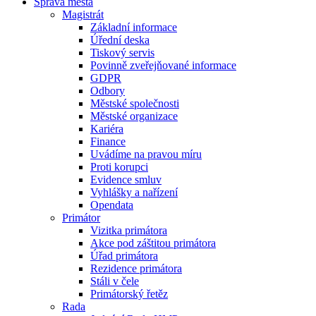
Správa města
Magistrát
Základní informace
Úřední deska
Tiskový servis
Povinně zveřejňované informace
GDPR
Odbory
Městské společnosti
Městské organizace
Kariéra
Finance
Uvádíme na pravou míru
Proti korupci
Evidence smluv
Vyhlášky a nařízení
Opendata
Primátor
Vizitka primátora
Akce pod záštitou primátora
Úřad primátora
Rezidence primátora
Stáli v čele
Primátorský řetěz
Rada