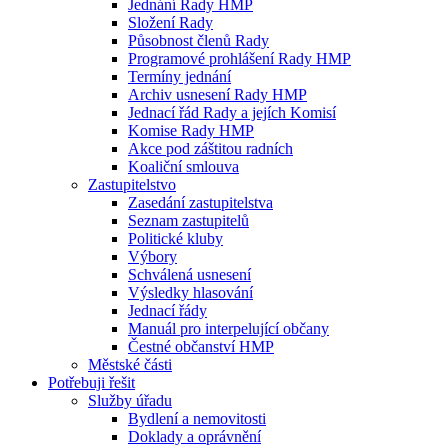
Jednání Rady HMP
Složení Rady
Působnost členů Rady
Programové prohlášení Rady HMP
Termíny jednání
Archiv usnesení Rady HMP
Jednací řád Rady a jejích Komisí
Komise Rady HMP
Akce pod záštitou radních
Koaliční smlouva
Zastupitelstvo
Zasedání zastupitelstva
Seznam zastupitelů
Politické kluby
Výbory
Schválená usnesení
Výsledky hlasování
Jednací řády
Manuál pro interpelující občany
Čestné občanství HMP
Městské části
Potřebuji řešit
Služby úřadu
Bydlení a nemovitosti
Doklady a oprávnění