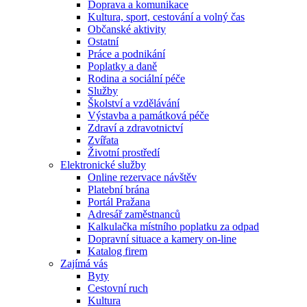
Doprava a komunikace
Kultura, sport, cestování a volný čas
Občanské aktivity
Ostatní
Práce a podnikání
Poplatky a daně
Rodina a sociální péče
Služby
Školství a vzdělávání
Výstavba a památková péče
Zdraví a zdravotnictví
Zvířata
Životní prostředí
Elektronické služby
Online rezervace návštěv
Platební brána
Portál Pražana
Adresář zaměstnanců
Kalkulačka místního poplatku za odpad
Dopravní situace a kamery on-line
Katalog firem
Zajímá vás
Byty
Cestovní ruch
Kultura