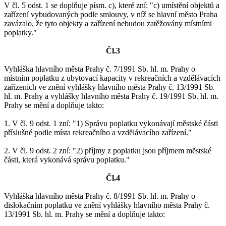
V čl. 5 odst. 1 se doplňuje písm. c), které zní: "c) umístění objektů a
zařízení vybudovaných podle smlouvy, v níž se hlavní město Praha
zavázalo, že tyto objekty a zařízení nebudou zatěžovány místními
poplatky."
Čl.3
Vyhláška hlavního města Prahy č. 7/1991 Sb. hl. m. Prahy o
místním poplatku z ubytovací kapacity v rekreačních a vzdělávacích
zařízeních ve znění vyhlášky hlavního města Prahy č. 13/1991 Sb.
hl. m. Prahy a vyhlášky hlavního města Prahy č. 19/1991 Sb. hl. m.
Prahy se mění a doplňuje takto:
1. V čl. 9 odst. 1 zní: "1) Správu poplatku vykonávají městské části
příslušné podle místa rekreačního a vzdělávacího zařízení."
2. V čl. 9 odst. 2 zní: "2) příjmy z poplatku jsou příjmem městské
části, která vykonává správu poplatku."
Čl.4
Vyhláška hlavního města Prahy č. 8/1991 Sb. hl. m. Prahy o
dislokačním poplatku ve znění vyhlášky hlavního města Prahy č.
13/1991 Sb. hl. m. Prahy se mění a doplňuje takto: