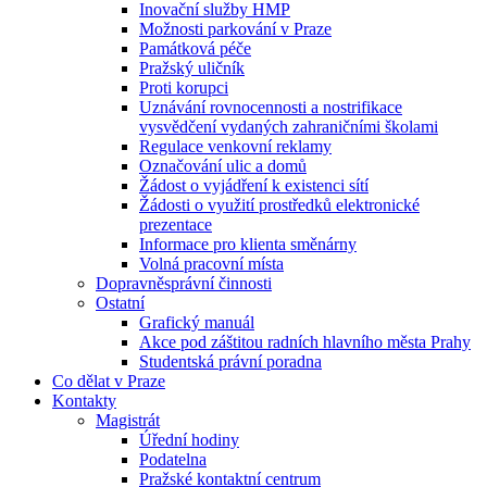
Inovační služby HMP
Možnosti parkování v Praze
Památková péče
Pražský uličník
Proti korupci
Uznávání rovnocennosti a nostrifikace
vysvědčení vydaných zahraničními školami
Regulace venkovní reklamy
Označování ulic a domů
Žádost o vyjádření k existenci sítí
Žádosti o využití prostředků elektronické
prezentace
Informace pro klienta směnárny
Volná pracovní místa
Dopravněsprávní činnosti
Ostatní
Grafický manuál
Akce pod záštitou radních hlavního města Prahy
Studentská právní poradna
Co dělat v Praze
Kontakty
Magistrát
Úřední hodiny
Podatelna
Pražské kontaktní centrum