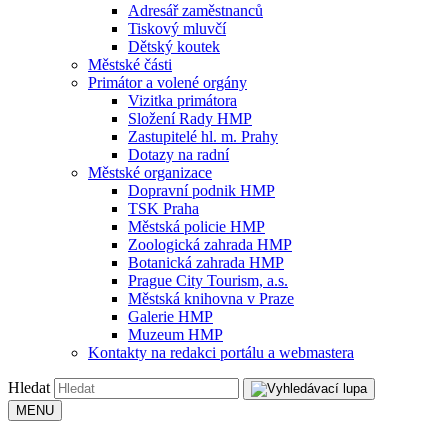
Adresář zaměstnanců
Tiskový mluvčí
Dětský koutek
Městské části
Primátor a volené orgány
Vizitka primátora
Složení Rady HMP
Zastupitelé hl. m. Prahy
Dotazy na radní
Městské organizace
Dopravní podnik HMP
TSK Praha
Městská policie HMP
Zoologická zahrada HMP
Botanická zahrada HMP
Prague City Tourism, a.s.
Městská knihovna v Praze
Galerie HMP
Muzeum HMP
Kontakty na redakci portálu a webmastera
Hledat
MENU