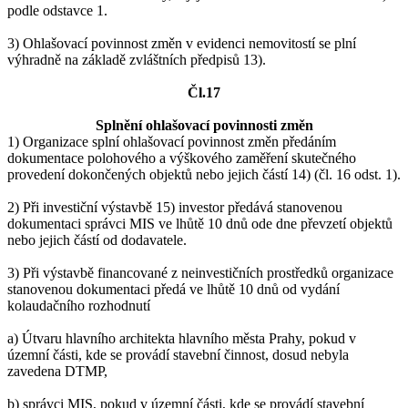
podle odstavce 1.
3) Ohlašovací povinnost změn v evidenci nemovitostí se plní
výhradně na základě zvláštních předpisů 13).
Čl.17
Splnění ohlašovací povinnosti změn
1) Organizace splní ohlašovací povinnost změn předáním
dokumentace polohového a výškového zaměření skutečného
provedení dokončených objektů nebo jejich částí 14) (čl. 16 odst. 1).
2) Při investiční výstavbě 15) investor předává stanovenou
dokumentaci správci MIS ve lhůtě 10 dnů ode dne převzetí objektů
nebo jejich částí od dodavatele.
3) Při výstavbě financované z neinvestičních prostředků organizace
stanovenou dokumentaci předá ve lhůtě 10 dnů od vydání
kolaudačního rozhodnutí
a) Útvaru hlavního architekta hlavního města Prahy, pokud v
územní části, kde se provádí stavební činnost, dosud nebyla
zavedena DTMP,
b) správci MIS, pokud v územní části, kde se provádí stavební