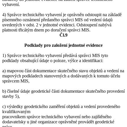
vybavení.
4) Správce technického vybavení je oprávněn odstoupit na základě
písemného oznámení předaného správci MIS od vedení údajů
uvedených v odst. 2 v jednotné evidenci. Odstoupení nabývá
platnosti třicátým dnem po doručení správci MIS.
Čl.9
Podklady pro založení jednotné evidence
1) Správce technického vybavení předává správci MIS tyto
podklady obsahující údaje o poloze, výšce a identifikaci:
a) mapovou část dokumentace skutečného stavu objektů a vedení na
mapových podkladech stanovených a dodávaných k tomuto účelu
správcem MIS,
b) číselné údaje geodetické části dokumentace skutečného provedení
stavby 5),
c) výsledky geodetického zaměření objektů a vedení provedeného
kvalifikovaným
pracovníkem správce technického vybavení nebo zajištěného
dodavatelsky u jiné organizace oprávněné provádět geodetické
práce.