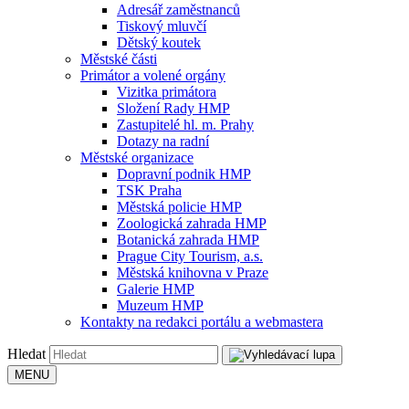
Adresář zaměstnanců
Tiskový mluvčí
Dětský koutek
Městské části
Primátor a volené orgány
Vizitka primátora
Složení Rady HMP
Zastupitelé hl. m. Prahy
Dotazy na radní
Městské organizace
Dopravní podnik HMP
TSK Praha
Městská policie HMP
Zoologická zahrada HMP
Botanická zahrada HMP
Prague City Tourism, a.s.
Městská knihovna v Praze
Galerie HMP
Muzeum HMP
Kontakty na redakci portálu a webmastera
Hledat
MENU