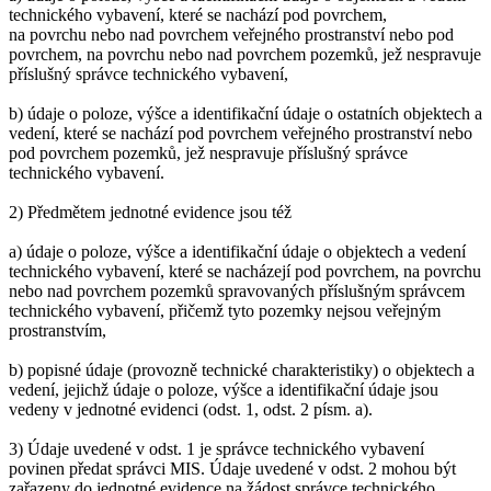
technického vybavení, které se nachází pod povrchem,
na povrchu nebo nad povrchem veřejného prostranství nebo pod
povrchem, na povrchu nebo nad povrchem pozemků, jež nespravuje
příslušný správce technického vybavení,
b) údaje o poloze, výšce a identifikační údaje o ostatních objektech a
vedení, které se nachází pod povrchem veřejného prostranství nebo
pod povrchem pozemků, jež nespravuje příslušný správce
technického vybavení.
2) Předmětem jednotné evidence jsou též
a) údaje o poloze, výšce a identifikační údaje o objektech a vedení
technického vybavení, které se nacházejí pod povrchem, na povrchu
nebo nad povrchem pozemků spravovaných příslušným správcem
technického vybavení, přičemž tyto pozemky nejsou veřejným
prostranstvím,
b) popisné údaje (provozně technické charakteristiky) o objektech a
vedení, jejichž údaje o poloze, výšce a identifikační údaje jsou
vedeny v jednotné evidenci (odst. 1, odst. 2 písm. a).
3) Údaje uvedené v odst. 1 je správce technického vybavení
povinen předat správci MIS. Údaje uvedené v odst. 2 mohou být
zařazeny do jednotné evidence na žádost správce technického