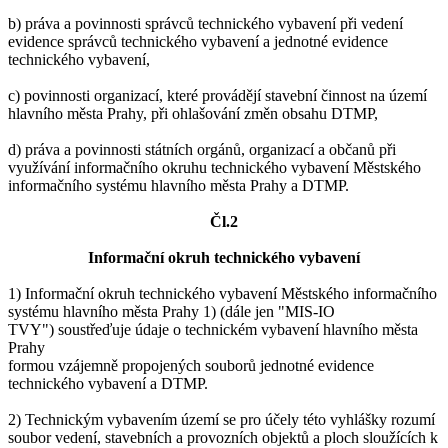
b) práva a povinnosti správců technického vybavení při vedení
evidence správců technického vybavení a jednotné evidence
technického vybavení,
c) povinnosti organizací, které provádějí stavební činnost na území
hlavního města Prahy, při ohlašování změn obsahu DTMP,
d) práva a povinnosti státních orgánů, organizací a občanů při
využívání informačního okruhu technického vybavení Městského
informačního systému hlavního města Prahy a DTMP.
Čl.2
Informační okruh technického vybavení
1) Informační okruh technického vybavení Městského informačního
systému hlavního města Prahy 1) (dále jen "MIS-IO
TVY") soustřeďuje údaje o technickém vybavení hlavního města
Prahy
formou vzájemně propojených souborů jednotné evidence
technického vybavení a DTMP.
2) Technickým vybavením území se pro účely této vyhlášky rozumí
soubor vedení, stavebních a provozních objektů a ploch sloužících k