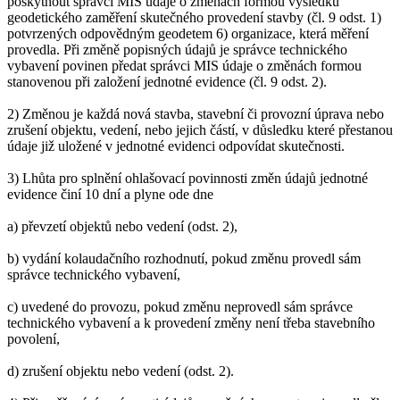
poskytnout správci MIS údaje o změnách formou výsledků
geodetického zaměření skutečného provedení stavby (čl. 9 odst. 1)
potvrzených odpovědným geodetem 6) organizace, která měření
provedla. Při změně popisných údajů je správce technického
vybavení povinen předat správci MIS údaje o změnách formou
stanovenou při založení jednotné evidence (čl. 9 odst. 2).
2) Změnou je každá nová stavba, stavební či provozní úprava nebo
zrušení objektu, vedení, nebo jejich částí, v důsledku které přestanou
údaje již uložené v jednotné evidenci odpovídat skutečnosti.
3) Lhůta pro splnění ohlašovací povinnosti změn údajů jednotné
evidence činí 10 dní a plyne ode dne
a) převzetí objektů nebo vedení (odst. 2),
b) vydání kolaudačního rozhodnutí, pokud změnu provedl sám
správce technického vybavení,
c) uvedené do provozu, pokud změnu neprovedl sám správce
technického vybavení a k provedení změny není třeba stavebního
povolení,
d) zrušení objektu nebo vedení (odst. 2).