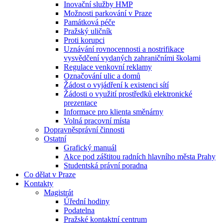
Inovační služby HMP
Možnosti parkování v Praze
Památková péče
Pražský uličník
Proti korupci
Uznávání rovnocennosti a nostrifikace
vysvědčení vydaných zahraničními školami
Regulace venkovní reklamy
Označování ulic a domů
Žádost o vyjádření k existenci sítí
Žádosti o využití prostředků elektronické
prezentace
Informace pro klienta směnárny
Volná pracovní místa
Dopravněsprávní činnosti
Ostatní
Grafický manuál
Akce pod záštitou radních hlavního města Prahy
Studentská právní poradna
Co dělat v Praze
Kontakty
Magistrát
Úřední hodiny
Podatelna
Pražské kontaktní centrum