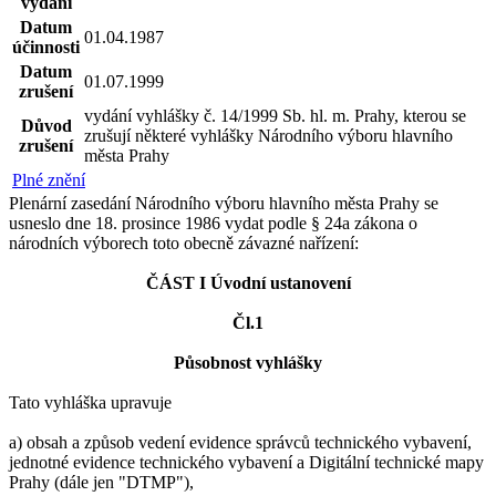
vydání
Datum
01.04.1987
účinnosti
Datum
01.07.1999
zrušení
vydání vyhlášky č. 14/1999 Sb. hl. m. Prahy, kterou se
Důvod
zrušují některé vyhlášky Národního výboru hlavního
zrušení
města Prahy
Plné znění
Plenární zasedání Národního výboru hlavního města Prahy se
usneslo dne 18. prosince 1986 vydat podle § 24a zákona o
národních výborech toto obecně závazné nařízení:
ČÁST I Úvodní ustanovení
Čl.1
Působnost vyhlášky
Tato vyhláška upravuje
a) obsah a způsob vedení evidence správců technického vybavení,
jednotné evidence technického vybavení a Digitální technické mapy
Prahy (dále jen "DTMP"),