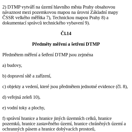
2) DTMP vytváří na území hlavního města Prahy obsahovou
návaznost mezi pozemkovou mapou na úrovni Základní mapy
ČSSR velkého měřítka 7), Technickou mapou Prahy 8) a
dokumentací správců technického vybavení 9).
Čl.14
Předměty měření a šetření DTMP
Předmětem měření a šetření DTMP jsou zejména
a) budovy,
b) dopravní sítě a zařízení,
c) objekty a vedení, které jsou předmětem jednotné evidence (čl. 8),
d) veřejná zeleň 10),
e) vodní toky a plochy,
f) správní hranice a hranice jiných územních celků, hranice
pozemků, hranice zastavěného území, hranice chráněných území a
ochranných pásem a hranice dobývacích prostorů,