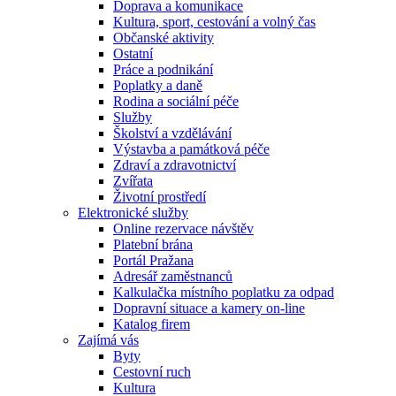
Doprava a komunikace
Kultura, sport, cestování a volný čas
Občanské aktivity
Ostatní
Práce a podnikání
Poplatky a daně
Rodina a sociální péče
Služby
Školství a vzdělávání
Výstavba a památková péče
Zdraví a zdravotnictví
Zvířata
Životní prostředí
Elektronické služby
Online rezervace návštěv
Platební brána
Portál Pražana
Adresář zaměstnanců
Kalkulačka místního poplatku za odpad
Dopravní situace a kamery on-line
Katalog firem
Zajímá vás
Byty
Cestovní ruch
Kultura