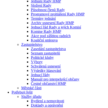
Jednání Rady HMP
Složení Rady
Působnost členů Rady
Programové prohlášení Rady HMP
Termíny jednání
Archiv usnesení Rady HMP
Jednací řád Rady a jejích Komisí
Komise Rady HMP
Akce pod záštitou radních
Koaliční smlouva
Zastupitelstvo
Zasedání zastupitelstva
Seznam zastupitelů
Politické kluby
Výbory
Schválená usnesení
Výsledky hlasování
Jednací řády
Manuál pro interpelující občany
Čestné občanství HMP
Městské části
Potřebuji řešit
Služby úřadu
Bydlení a nemovitosti
Doklady a oprávnění