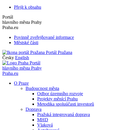
Přejít k obsahu
Portál
hlavního města Prahy
Praha.eu
Povinně zveřejňované informace
Městské části
Portál Pražana
Česky
English
Portál
hlavního města Prahy
Praha.eu
O Praze
Budoucnost města
Odbor územního rozvoje
Projekty měnící Prahu
Metodika spoluúčasti investorů
Doprava
Pražská integrovaná doprava
MHD
Vlaková