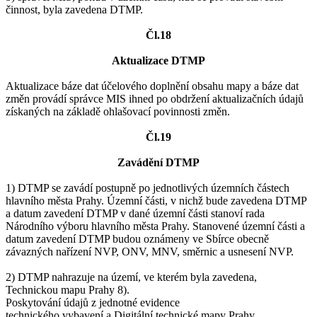
činnost, byla zavedena DTMP.
Čl.18
Aktualizace DTMP
Aktualizace báze dat účelového doplnění obsahu mapy a báze dat
změn provádí správce MIS ihned po obdržení aktualizačních údajů
získaných na základě ohlašovací povinnosti změn.
Čl.19
Zavádění DTMP
1) DTMP se zavádí postupně po jednotlivých územních částech
hlavního města Prahy. Územní části, v nichž bude zavedena DTMP
a datum zavedení DTMP v dané územní části stanoví rada
Národního výboru hlavního města Prahy. Stanovené územní části a
datum zavedení DTMP budou oznámeny ve Sbírce obecně
závazných nařízení NVP, ONV, MNV, směrnic a usnesení NVP.
2) DTMP nahrazuje na území, ve kterém byla zavedena,
Technickou mapu Prahy 8).
Poskytování údajů z jednotné evidence
technického vybavení a Digitální technické mapy Prahy