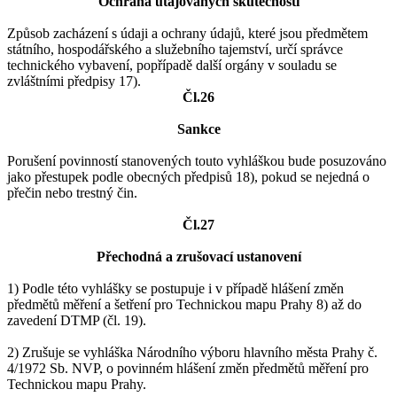
Ochrana utajovaných skutečností
Způsob zacházení s údaji a ochrany údajů, které jsou předmětem
státního, hospodářského a služebního tajemství, určí správce
technického vybavení, popřípadě další orgány v souladu se
zvláštními předpisy 17).
Čl.26
Sankce
Porušení povinností stanovených touto vyhláškou bude posuzováno
jako přestupek podle obecných předpisů 18), pokud se nejedná o
přečin nebo trestný čin.
Čl.27
Přechodná a zrušovací ustanovení
1) Podle této vyhlášky se postupuje i v případě hlášení změn
předmětů měření a šetření pro Technickou mapu Prahy 8) až do
zavedení DTMP (čl. 19).
2) Zrušuje se vyhláška Národního výboru hlavního města Prahy č.
4/1972 Sb. NVP, o povinném hlášení změn předmětů měření pro
Technickou mapu Prahy.