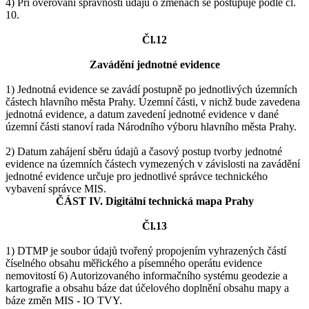
4) Při ověřování správnosti údajů o změnách se postupuje podle čl.
10.
Čl.12
Zavádění jednotné evidence
1) Jednotná evidence se zavádí postupně po jednotlivých územních
částech hlavního města Prahy. Územní části, v nichž bude zavedena
jednotná evidence, a datum zavedení jednotné evidence v dané
územní části stanoví rada Národního výboru hlavního města Prahy.
2) Datum zahájení sběru údajů a časový postup tvorby jednotné
evidence na územních částech vymezených v závislosti na zavádění
jednotné evidence určuje pro jednotlivé správce technického
vybavení správce MIS.
ČÁST IV. Digitální technická mapa Prahy
Čl.13
1) DTMP je soubor údajů tvořený propojením vyhrazených částí
číselného obsahu měřického a písemného operátu evidence
nemovitostí 6) Autorizovaného informačního systému geodezie a
kartografie a obsahu báze dat účelového doplnění obsahu mapy a
báze změn MIS - IO TVY.