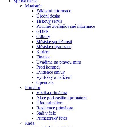
Správa města
Magistrát
Základní informace
Úřední deska
Tiskový servis
Povinně zveřejňované informace
GDPR
Odbory
Městské společnosti
Městské organizace
Kariéra
Finance
Uvádíme na pravou míru
Proti korupci
Evidence smluv
Vyhlášky a nařízení
Opendata
Primátor
Vizitka primátora
Akce pod záštitou primátora
Úřad primátora
Rezidence primátora
Stáli v čele
Primátorský řetěz
Rada