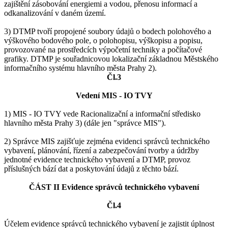
zajištění zásobování energiemi a vodou, přenosu informací a
odkanalizování v daném území.
3) DTMP tvoří propojené soubory údajů o bodech polohového a
výškového bodového pole, o polohopisu, výškopisu a popisu,
provozované na prostředcích výpočetní techniky a počítačové
grafiky. DTMP je souřadnicovou lokalizační základnou Městského
informačního systému hlavního města Prahy 2).
Čl.3
Vedení MIS - IO TVY
1) MIS - IO TVY vede Racionalizační a informační středisko
hlavního města Prahy 3) (dále jen "správce MIS").
2) Správce MIS zajišťuje zejména evidenci správců technického
vybavení, plánování, řízení a zabezpečování tvorby a údržby
jednotné evidence technického vybavení a DTMP, provoz
příslušných bází dat a poskytování údajů z těchto bází.
ČÁST II Evidence správců technického vybavení
Čl.4
Účelem evidence správců technického vybavení je zajistit úplnost