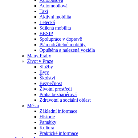
Autobusová
Automobilová
Taxi
Aktivní mobilita
Letecká
Sdílená mobilita
BESIP
Spolupráce v dopravě
Plán udržitelné mobility
Opuštěná a nalezená vozidla
Mapy Prahy
Život v Praze
Služby
Byty
Školství
Bezpečnost
Životní prostředí
Praha bezbariérová
Zdravotní a sociální oblast
Město
Základní informace
Historie
Památky
Kultura
Praktické informace