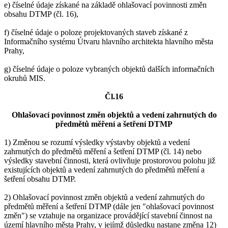
e) číselné údaje získané na základě ohlašovací povinnosti změn
obsahu DTMP (čl. 16),
f) číselné údaje o poloze projektovaných staveb získané z
Informačního systému Útvaru hlavního architekta hlavního města
Prahy,
g) číselné údaje o poloze vybraných objektů dalších informačních
okruhů MIS.
Čl.16
Ohlašovací povinnost změn objektů a vedení zahrnutých do
předmětů měření a šetření DTMP
1) Změnou se rozumí výsledky výstavby objektů a vedení
zahrnutých do předmětů měření a šetření DTMP (čl. 14) nebo
výsledky stavební činnosti, která ovlivňuje prostorovou polohu již
existujících objektů a vedení zahrnutých do předmětů měření a
šetření obsahu DTMP.
2) Ohlašovací povinnost změn objektů a vedení zahrnutých do
předmětů měření a šetření DTMP (dále jen "ohlašovací povinnost
změn") se vztahuje na organizace provádějící stavební činnost na
území hlavního města Prahy, v jejímž důsledku nastane změna 12)