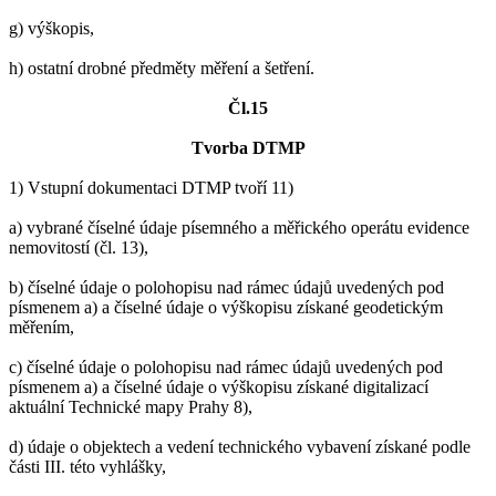
g) výškopis,
h) ostatní drobné předměty měření a šetření.
Čl.15
Tvorba DTMP
1) Vstupní dokumentaci DTMP tvoří 11)
a) vybrané číselné údaje písemného a měřického operátu evidence
nemovitostí (čl. 13),
b) číselné údaje o polohopisu nad rámec údajů uvedených pod
písmenem a) a číselné údaje o výškopisu získané geodetickým
měřením,
c) číselné údaje o polohopisu nad rámec údajů uvedených pod
písmenem a) a číselné údaje o výškopisu získané digitalizací
aktuální Technické mapy Prahy 8),
d) údaje o objektech a vedení technického vybavení získané podle
části III. této vyhlášky,