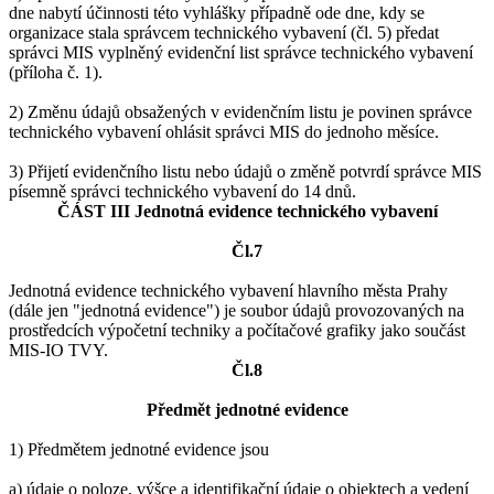
dne nabytí účinnosti této vyhlášky případně ode dne, kdy se
organizace stala správcem technického vybavení (čl. 5) předat
správci MIS vyplněný evidenční list správce technického vybavení
(příloha č. 1).
2) Změnu údajů obsažených v evidenčním listu je povinen správce
technického vybavení ohlásit správci MIS do jednoho měsíce.
3) Přijetí evidenčního listu nebo údajů o změně potvrdí správce MIS
písemně správci technického vybavení do 14 dnů.
ČÁST III Jednotná evidence technického vybavení
Čl.7
Jednotná evidence technického vybavení hlavního města Prahy
(dále jen "jednotná evidence") je soubor údajů provozovaných na
prostředcích výpočetní techniky a počítačové grafiky jako součást
MIS-IO TVY.
Čl.8
Předmět jednotné evidence
1) Předmětem jednotné evidence jsou
a) údaje o poloze, výšce a identifikační údaje o objektech a vedení