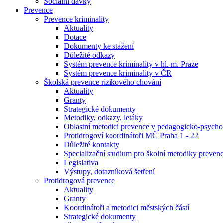
Sociální dávky
Prevence
Prevence kriminality
Aktuality
Dotace
Dokumenty ke stažení
Důležité odkazy
Systém prevence kriminality v hl. m. Praze
Systém prevence kriminality v ČR
Školská prevence rizikového chování
Aktuality
Granty
Strategické dokumenty
Metodiky, odkazy, letáky
Oblastní metodici prevence v pedagogicko-psych
Protidrogoví koordinátoři MČ Praha 1 - 22
Důležité kontakty
Specializační studium pro školní metodiky preven
Legislativa
Výstupy, dotazníková šetření
Protidrogová prevence
Aktuality
Granty
Koordinátoři a metodici městských částí
Strategické dokumenty