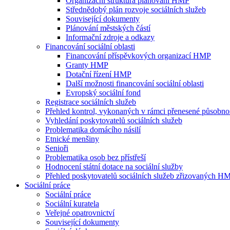
Organizační struktura plánování HMP
Střednědobý plán rozvoje sociálních služeb
Související dokumenty
Plánování městských částí
Informační zdroje a odkazy
Financování sociální oblasti
Financování příspěvkových organizací HMP
Granty HMP
Dotační řízení HMP
Další možnosti financování sociální oblasti
Evropský sociální fond
Registrace sociálních služeb
Přehled kontrol, vykonaných v rámci přenesené působn
Vyhledání poskytovatelů sociálních služeb
Problematika domácího násilí
Etnické menšiny
Senioři
Problematika osob bez přístřeší
Hodnocení státní dotace na sociální služby
Přehled poskytovatelů sociálních služeb zřizovaných H
Sociální práce
Sociální práce
Sociální kuratela
Veřejné opatrovnictví
Související dokumenty