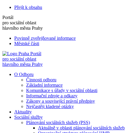
Přejít k obsahu
Portál
pro sociální oblast
hlavního města Prahy
Povinně zveřejňované informace
Městské části
Portál
pro sociální oblast
hlavního města Prahy
O Odboru
Činnosti odboru
Základní informace
Komunikace s úřady v sociální oblasti
Informační zdroje a odkazy
Zákony a související právní předpisy
Nejčastěji kladené otázky
Aktuality
Sociální služby
Plánování sociálních služeb (PSS)
Aktuálně v oblasti plánování sociálních služeb