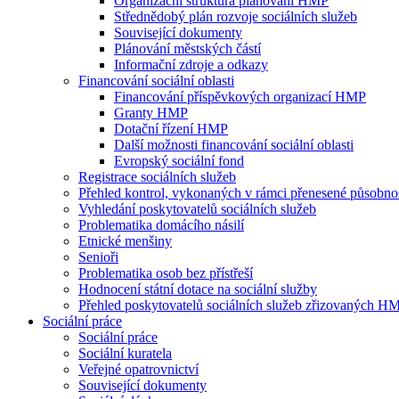
Organizační struktura plánování HMP
Střednědobý plán rozvoje sociálních služeb
Související dokumenty
Plánování městských částí
Informační zdroje a odkazy
Financování sociální oblasti
Financování příspěvkových organizací HMP
Granty HMP
Dotační řízení HMP
Další možnosti financování sociální oblasti
Evropský sociální fond
Registrace sociálních služeb
Přehled kontrol, vykonaných v rámci přenesené působn
Vyhledání poskytovatelů sociálních služeb
Problematika domácího násilí
Etnické menšiny
Senioři
Problematika osob bez přístřeší
Hodnocení státní dotace na sociální služby
Přehled poskytovatelů sociálních služeb zřizovaných H
Sociální práce
Sociální práce
Sociální kuratela
Veřejné opatrovnictví
Související dokumenty