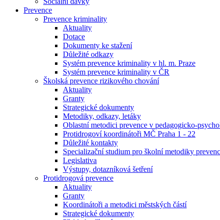
Sociální dávky
Prevence
Prevence kriminality
Aktuality
Dotace
Dokumenty ke stažení
Důležité odkazy
Systém prevence kriminality v hl. m. Praze
Systém prevence kriminality v ČR
Školská prevence rizikového chování
Aktuality
Granty
Strategické dokumenty
Metodiky, odkazy, letáky
Oblastní metodici prevence v pedagogicko-psych
Protidrogoví koordinátoři MČ Praha 1 - 22
Důležité kontakty
Specializační studium pro školní metodiky preven
Legislativa
Výstupy, dotazníková šetření
Protidrogová prevence
Aktuality
Granty
Koordinátoři a metodici městských částí
Strategické dokumenty