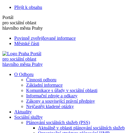
Přejít k obsahu
Portál
pro sociální oblast
hlavního města Prahy
Povinně zveřejňované informace
Městské části
Portál
pro sociální oblast
hlavního města Prahy
O Odboru
Činnosti odboru
Základní informace
Komunikace s úřady v sociální oblasti
Informační zdroje a odkazy
Zákony a související právní předpisy
Nejčastěji kladené otázky
Aktuality
Sociální služby
Plánování sociálních služeb (PSS)
Aktuálně v oblasti plánování sociálních služeb