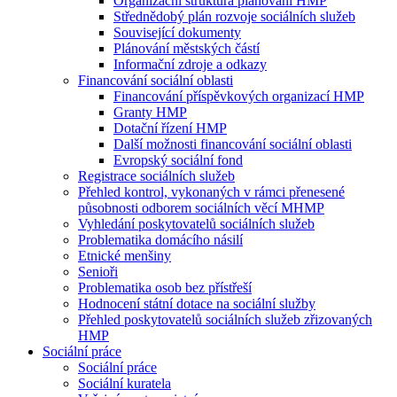
Organizační struktura plánování HMP
Střednědobý plán rozvoje sociálních služeb
Související dokumenty
Plánování městských částí
Informační zdroje a odkazy
Financování sociální oblasti
Financování příspěvkových organizací HMP
Granty HMP
Dotační řízení HMP
Další možnosti financování sociální oblasti
Evropský sociální fond
Registrace sociálních služeb
Přehled kontrol, vykonaných v rámci přenesené
působnosti odborem sociálních věcí MHMP
Vyhledání poskytovatelů sociálních služeb
Problematika domácího násilí
Etnické menšiny
Senioři
Problematika osob bez přístřeší
Hodnocení státní dotace na sociální služby
Přehled poskytovatelů sociálních služeb zřizovaných
HMP
Sociální práce
Sociální práce
Sociální kuratela