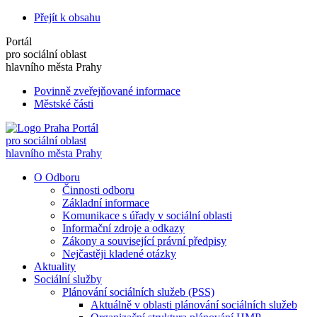
Přejít k obsahu
Portál
pro sociální oblast
hlavního města Prahy
Povinně zveřejňované informace
Městské části
Portál
pro sociální oblast
hlavního města Prahy
O Odboru
Činnosti odboru
Základní informace
Komunikace s úřady v sociální oblasti
Informační zdroje a odkazy
Zákony a související právní předpisy
Nejčastěji kladené otázky
Aktuality
Sociální služby
Plánování sociálních služeb (PSS)
Aktuálně v oblasti plánování sociálních služeb