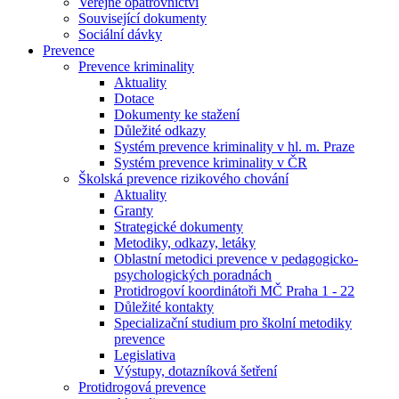
Veřejné opatrovnictví
Související dokumenty
Sociální dávky
Prevence
Prevence kriminality
Aktuality
Dotace
Dokumenty ke stažení
Důležité odkazy
Systém prevence kriminality v hl. m. Praze
Systém prevence kriminality v ČR
Školská prevence rizikového chování
Aktuality
Granty
Strategické dokumenty
Metodiky, odkazy, letáky
Oblastní metodici prevence v pedagogicko-
psychologických poradnách
Protidrogoví koordinátoři MČ Praha 1 - 22
Důležité kontakty
Specializační studium pro školní metodiky
prevence
Legislativa
Výstupy, dotazníková šetření
Protidrogová prevence