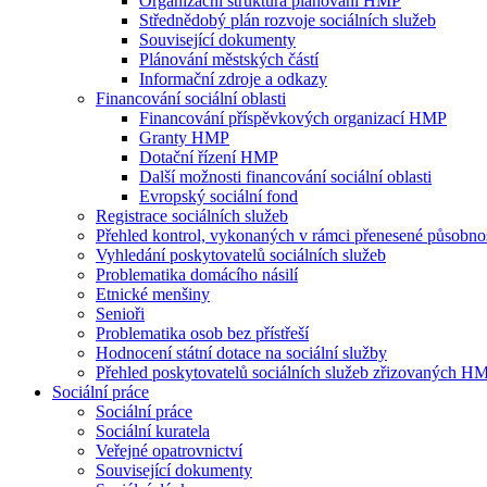
Organizační struktura plánování HMP
Střednědobý plán rozvoje sociálních služeb
Související dokumenty
Plánování městských částí
Informační zdroje a odkazy
Financování sociální oblasti
Financování příspěvkových organizací HMP
Granty HMP
Dotační řízení HMP
Další možnosti financování sociální oblasti
Evropský sociální fond
Registrace sociálních služeb
Přehled kontrol, vykonaných v rámci přenesené působn
Vyhledání poskytovatelů sociálních služeb
Problematika domácího násilí
Etnické menšiny
Senioři
Problematika osob bez přístřeší
Hodnocení státní dotace na sociální služby
Přehled poskytovatelů sociálních služeb zřizovaných H
Sociální práce
Sociální práce
Sociální kuratela
Veřejné opatrovnictví
Související dokumenty