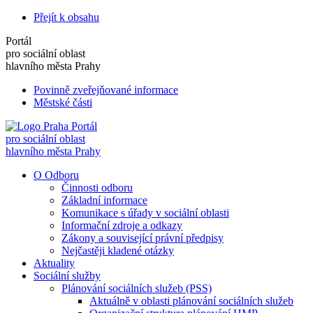
Přejít k obsahu
Portál
pro sociální oblast
hlavního města Prahy
Povinně zveřejňované informace
Městské části
Portál
pro sociální oblast
hlavního města Prahy
O Odboru
Činnosti odboru
Základní informace
Komunikace s úřady v sociální oblasti
Informační zdroje a odkazy
Zákony a související právní předpisy
Nejčastěji kladené otázky
Aktuality
Sociální služby
Plánování sociálních služeb (PSS)
Aktuálně v oblasti plánování sociálních služeb