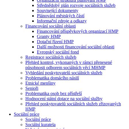
Organizační struktura plánování HMP
Střednědobý plán rozvoje sociálních služeb
Související dokumenty
Plánování městských částí
Informační zdroje a odkazy
Financování sociální oblasti
Financování příspěvkových organizací HMP
Granty HMP
Dotační řízení HMP
Další možnosti financování sociální oblasti
Evropský sociální fond
Registrace sociálních služeb
Přehled kontrol, vykonaných v rámci přenesené
působnosti odborem sociálních věcí MHMP
Vyhledání poskytovatelů sociálních služeb
Problematika domácího násilí
Etnické menšiny
Senioři
Problematika osob bez přístřeší
Hodnocení státní dotace na sociální služby
Přehled poskytovatelů sociálních služeb zřizovaných
HMP
Sociální práce
Sociální práce
Sociální kuratela