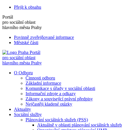
Přejít k obsahu
Portál
pro sociální oblast
hlavního města Prahy
Povinně zveřejňované informace
Městské části
Portál
pro sociální oblast
hlavního města Prahy
O Odboru
Činnosti odboru
Základní informace
Komunikace s úřady v sociální oblasti
Informační zdroje a odkazy
Zákony a související právní předpisy
Nejčastěji kladené otázky
Aktuality
Sociální služby
Plánování sociálních služeb (PSS)
Aktuálně v oblasti plánování sociálních služeb