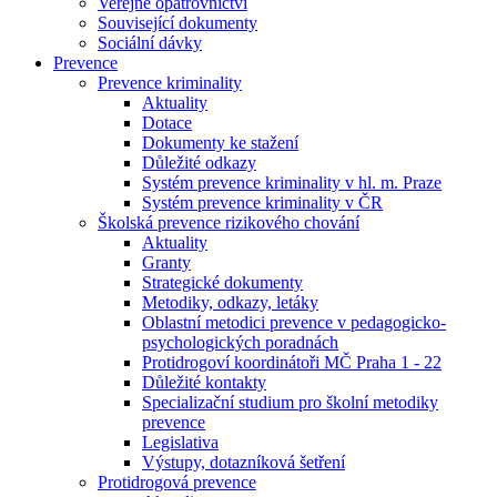
Veřejné opatrovnictví
Související dokumenty
Sociální dávky
Prevence
Prevence kriminality
Aktuality
Dotace
Dokumenty ke stažení
Důležité odkazy
Systém prevence kriminality v hl. m. Praze
Systém prevence kriminality v ČR
Školská prevence rizikového chování
Aktuality
Granty
Strategické dokumenty
Metodiky, odkazy, letáky
Oblastní metodici prevence v pedagogicko-
psychologických poradnách
Protidrogoví koordinátoři MČ Praha 1 - 22
Důležité kontakty
Specializační studium pro školní metodiky
prevence
Legislativa
Výstupy, dotazníková šetření
Protidrogová prevence