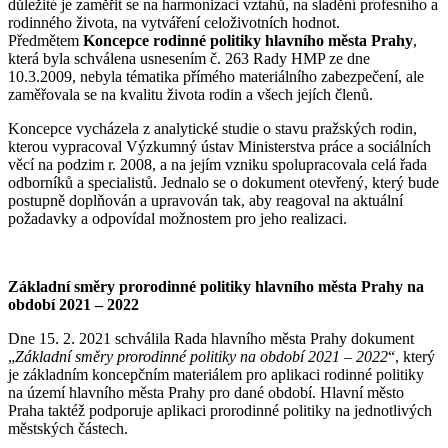
důležité je zaměřit se na harmonizaci vztahů, na sladění profesního a
rodinného života, na vytváření celoživotních hodnot.
Předmětem
Koncepce rodinné politiky hlavního města Prahy
,
která byla schválena usnesením č. 263 Rady HMP ze dne
10.3.2009, nebyla tématika přímého materiálního zabezpečení, ale
zaměřovala se na kvalitu života rodin a všech jejích členů.
Koncepce vycházela z analytické studie o stavu pražských rodin,
kterou vypracoval Výzkumný ústav Ministerstva práce a sociálních
věcí na podzim r. 2008, a na jejím vzniku spolupracovala celá řada
odborníků a specialistů. Jednalo se o dokument otevřený, který bude
postupně doplňován a upravován tak, aby reagoval na aktuální
požadavky a odpovídal možnostem pro jeho realizaci.
Základní směry prorodinné politiky hlavního města Prahy na
období 2021 – 2022
Dne 15. 2. 2021 schválila Rada hlavního města Prahy dokument
„
Základní směry prorodinné politiky na období 2021 – 2022
“, který
je základním koncepčním materiálem pro aplikaci rodinné politiky
na území hlavního města Prahy pro dané období. Hlavní město
Praha taktéž podporuje aplikaci prorodinné politiky na jednotlivých
městských částech.