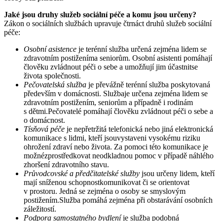
Jaké jsou druhy služeb sociální péče a komu jsou určeny?
Zákon o sociálních službách upravuje čtrnáct druhů služeb sociální
péče:
Osobní asistence
je terénní služba určená zejména lidem se
zdravotním postiženíma seniorům. Osobní asistenti pomáhají
člověku zvládnout péči o sebe a umožňují jim účastnitse
života společnosti.
Pečovatelská služba
je převážně terénní služba poskytovaná
především v domácnosti. Službaje určena zejména lidem se
zdravotním postižením, seniorům a případně i rodinám
s dětmi.Pečovatelé pomáhají člověku zvládnout péči o sebe a
o domácnost.
Tísňová péče
je nepřetržitá telefonická nebo jiná elektronická
komunikace s lidmi, kteří jsouvystaveni vysokému riziku
ohrožení zdraví nebo života. Za pomoci této komunikace je
možnézprostředkovat neodkladnou pomoc v případě náhlého
zhoršení zdravotního stavu.
Průvodcovské a předčitatelské služby
jsou určeny lidem, kteří
mají sníženou schopnostkomunikovat či se orientovat
v prostoru. Jedná se zejména o osoby se smyslovým
postižením.Služba pomáhá zejména při obstarávání osobních
záležitostí.
Podpora samostatného bydlení
je služba podobná