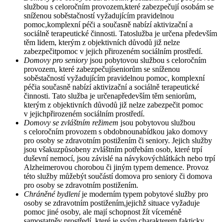
službou s celoročním provozem,které zabezpečují osobám se
sníženou soběstačností vyžadujícím pravidelnou
pomoc,komplexní péči a současně nabízí aktivizační a
sociálně terapeutické činnosti. Tatoslužba je určena především
těm lidem, kterým z objektivních důvodů již nelze
zabezpečitpomoc v jejich přirozeném sociálním prostředí.
Domovy pro seniory
jsou pobytovou službou s celoročním
provozem, které zabezpečujíseniorům se sníženou
soběstačností vyžadujícím pravidelnou pomoc, komplexní
péčia současně nabízí aktivizační a sociálně terapeutické
činnosti. Tato služba je určenapředevším těm seniorům,
kterým z objektivních důvodů již nelze zabezpečit pomoc
v jejichpřirozeném sociálním prostředí.
Domovy se zvláštním režimem
jsou pobytovou službou
s celoročním provozem s obdobnounabídkou jako domovy
pro osoby se zdravotním postižením či seniory. Jejich služby
jsou všakuzpůsobeny zvláštním potřebám osob, které trpí
duševní nemocí, jsou závislé na návykovýchlátkách nebo trpí
Alzheimerovou chorobou či jiným typem demence. Provoz
této služby můžebýt součástí domova pro seniory či domova
pro osoby se zdravotním postižením.
Chráněné bydlení
je moderním typem pobytové služby pro
osoby se zdravotním postižením,jejichž situace vyžaduje
pomoc jiné osoby, ale mají schopnost žít víceméně
samostatněv prostředí, které je svým charakterem fakticky