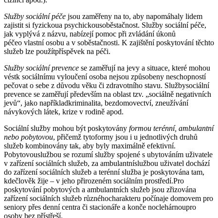
Služby sociální péče
jsou zaměřeny na to, aby napomáhaly lidem
zajistit si fyzickoua psychickousoběstačnost. Služby sociální péče,
jak vyplývá z názvu, nabízejí pomoc při zvládání úkonů
péčeo vlastní osobu a v soběstačnosti. K zajištění poskytování těchto
služeb lze použítpříspěvek na péči.
Služby sociální prevence
se zaměřují na jevy a situace, které mohou
véstk sociálnímu vyloučení osoba nejsou způsobeny neschopností
pečovat o sebe z důvodu věku či zdravotního stavu. Službysociální
prevence se zaměřují především na oblast tzv. „sociálně negativních
jevů“, jako napříkladkriminalita, bezdomovectví, zneužívání
návykových látek, krize v rodině apod.
Sociální služby mohou být poskytovány
formou terénní, ambulantní
nebo pobytovou
, přičemž tytoformy jsou i u jednotlivých druhů
služeb kombinovány tak, aby byly maximálně efektivní.
Pobytovouslužbou se rozumí služby spojené s ubytováním uživatele
v zařízení sociálních služeb, za ambulantníslužbou uživatel dochází
do zařízení sociálních služeb a terénní služba je poskytována tam,
kdečlověk žije – v jeho přirozeném sociálním prostředí.Pro
poskytování pobytových a ambulantních služeb jsou zřizována
zařízení sociálních služeb různéhocharakteru počínaje domovem pro
seniory přes denní centra či stacionáře a konče noclehárnoupro
osoby bez přístřeší.