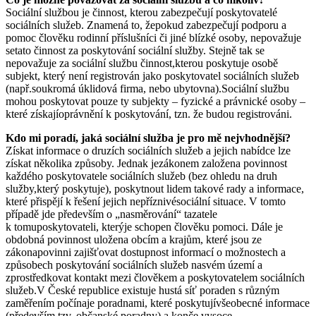
Sociální službou je činnost, kterou zabezpečují poskytovatelé
sociálních služeb. Znamená to, žepokud zabezpečují podporu a
pomoc člověku rodinní příslušníci či jiné blízké osoby, nepovažuje
setato činnost za poskytování sociální služby. Stejně tak se
nepovažuje za sociální službu činnost,kterou poskytuje osobě
subjekt, který není registrován jako poskytovatel sociálních služeb
(např.soukromá úklidová firma, nebo ubytovna).Sociální službu
mohou poskytovat pouze ty subjekty – fyzické a právnické osoby –
které získajíoprávnění k poskytování, tzn. že budou registrováni.
Kdo mi poradí, jaká sociální služba je pro mě nejvhodnější?
Získat informace o druzích sociálních služeb a jejich nabídce lze
získat několika způsoby. Jednak jezákonem založena povinnost
každého poskytovatele sociálních služeb (bez ohledu na druh
služby,který poskytuje), poskytnout lidem takové rady a informace,
které přispějí k řešení jejich nepříznivésociální situace. V tomto
případě jde především o „nasměrování“ tazatele
k tomuposkytovateli, kterýje schopen člověku pomoci. Dále je
obdobná povinnost uložena obcím a krajům, které jsou ze
zákonapovinni zajišťovat dostupnost informací o možnostech a
způsobech poskytování sociálních služeb nasvém území a
zprostředkovat kontakt mezi člověkem a poskytovatelem sociálních
služeb.V České republice existuje hustá síť poraden s různým
zaměřením počínaje poradnami, které poskytujívšeobecné informace
(především tzv. občanské poradny) a konče vysoce