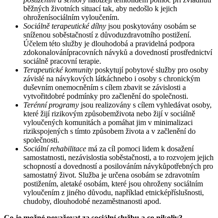
běžných životních situací tak, aby nedošlo k jejich
ohroženísociálním vyloučením.
Sociálně terapeutické dílny
jsou poskytovány osobám se
sníženou soběstačností z důvoduzdravotního postižení.
Účelem této služby je dlouhodobá a pravidelná podpora
zdokonalovánípracovních návyků a dovedností prostřednictví
sociálně pracovní terapie.
Terapeutické komunity
poskytují pobytové služby pro osoby
závislé na návykových látkáchnebo i osoby s chronickým
duševním onemocněním s cílem zbavit se závislosti a
vytvořitdobré podmínky pro začlenění do společnosti.
Terénní programy
jsou realizovány s cílem vyhledávat osoby,
které žijí rizikovým způsobemživota nebo žijí v sociálně
vyloučených komunitách a pomáhat jim v minimalizaci
rizikspojených s tímto způsobem života a v začlenění do
společnosti.
Sociální rehabilitace
má za cíl pomoci lidem k dosažení
samostatnosti, nezávislostia soběstačnosti, a to rozvojem jejich
schopností a dovedností a posilováním návykůpotřebných pro
samostatný život. Služba je určena osobám se zdravotním
postižením, aletaké osobám, které jsou ohroženy sociálním
vyloučením z jiného důvodu, například etnicképříslušnosti,
chudoby, dlouhodobé nezaměstnanosti apod.
Co je možné považovat za sociální službu a co nikoliv?