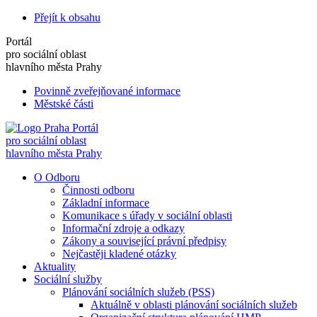
Přejít k obsahu
Portál
pro sociální oblast
hlavního města Prahy
Povinně zveřejňované informace
Městské části
Portál
pro sociální oblast
hlavního města Prahy
O Odboru
Činnosti odboru
Základní informace
Komunikace s úřady v sociální oblasti
Informační zdroje a odkazy
Zákony a související právní předpisy
Nejčastěji kladené otázky
Aktuality
Sociální služby
Plánování sociálních služeb (PSS)
Aktuálně v oblasti plánování sociálních služeb