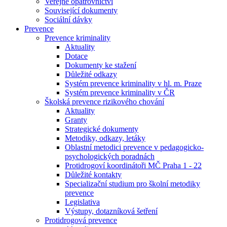
Veřejné opatrovnictví
Související dokumenty
Sociální dávky
Prevence
Prevence kriminality
Aktuality
Dotace
Dokumenty ke stažení
Důležité odkazy
Systém prevence kriminality v hl. m. Praze
Systém prevence kriminality v ČR
Školská prevence rizikového chování
Aktuality
Granty
Strategické dokumenty
Metodiky, odkazy, letáky
Oblastní metodici prevence v pedagogicko-
psychologických poradnách
Protidrogoví koordinátoři MČ Praha 1 - 22
Důležité kontakty
Specializační studium pro školní metodiky
prevence
Legislativa
Výstupy, dotazníková šetření
Protidrogová prevence