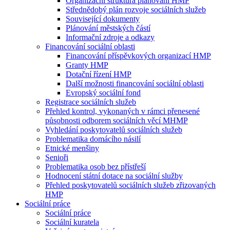
Organizační struktura plánování HMP
Střednědobý plán rozvoje sociálních služeb
Související dokumenty
Plánování městských částí
Informační zdroje a odkazy
Financování sociální oblasti
Financování příspěvkových organizací HMP
Granty HMP
Dotační řízení HMP
Další možnosti financování sociální oblasti
Evropský sociální fond
Registrace sociálních služeb
Přehled kontrol, vykonaných v rámci přenesené
působnosti odborem sociálních věcí MHMP
Vyhledání poskytovatelů sociálních služeb
Problematika domácího násilí
Etnické menšiny
Senioři
Problematika osob bez přístřeší
Hodnocení státní dotace na sociální služby
Přehled poskytovatelů sociálních služeb zřizovaných
HMP
Sociální práce
Sociální práce
Sociální kuratela