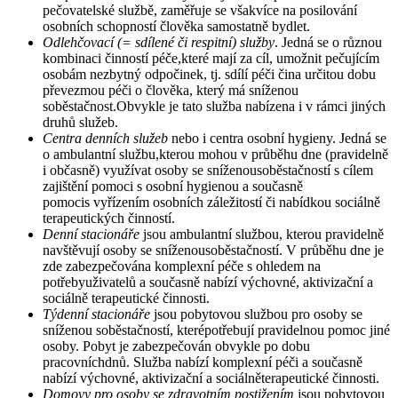
pečovatelské službě, zaměřuje se všakvíce na posilování
osobních schopností člověka samostatně bydlet.
Odlehčovací (= sdílené či respitní) služby
. Jedná se o různou
kombinaci činností péče,které mají za cíl, umožnit pečujícím
osobám nezbytný odpočinek, tj. sdílí péči čina určitou dobu
převezmou péči o člověka, který má sníženou
soběstačnost.Obvykle je tato služba nabízena i v rámci jiných
druhů služeb.
Centra denních služeb
nebo i centra osobní hygieny. Jedná se
o ambulantní službu,kterou mohou v průběhu dne (pravidelně
i občasně) využívat osoby se sníženousoběstačností s cílem
zajištění pomoci s osobní hygienou a současně
pomocis vyřízením osobních záležitostí či nabídkou sociálně
terapeutických činností.
Denní stacionáře
jsou ambulantní službou, kterou pravidelně
navštěvují osoby se sníženousoběstačností. V průběhu dne je
zde zabezpečována komplexní péče s ohledem na
potřebyuživatelů a současně nabízí výchovné, aktivizační a
sociálně terapeutické činnosti.
Týdenní stacionáře
jsou pobytovou službou pro osoby se
sníženou soběstačností, kterépotřebují pravidelnou pomoc jiné
osoby. Pobyt je zabezpečován obvykle po dobu
pracovníchdnů. Služba nabízí komplexní péči a současně
nabízí výchovné, aktivizační a sociálněterapeutické činnosti.
Domovy pro osoby se zdravotním postižením
jsou pobytovou