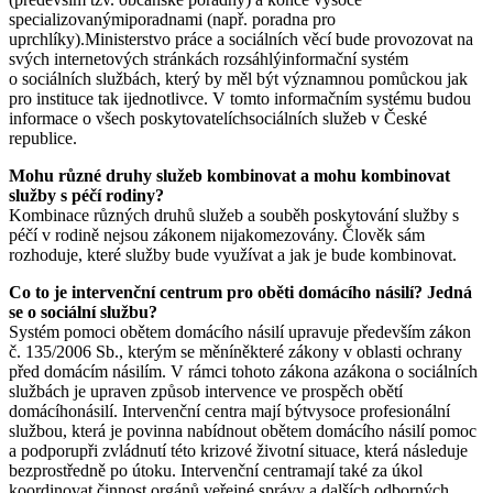
specializovanýmiporadnami (např. poradna pro
uprchlíky).Ministerstvo práce a sociálních věcí bude provozovat na
svých internetových stránkách rozsáhlýinformační systém
o sociálních službách, který by měl být významnou pomůckou jak
pro instituce tak ijednotlivce. V tomto informačním systému budou
informace o všech poskytovatelíchsociálních služeb v České
republice.
Mohu různé druhy služeb kombinovat a mohu kombinovat
služby s péčí rodiny?
Kombinace různých druhů služeb a souběh poskytování služby s
péčí v rodině nejsou zákonem nijakomezovány. Člověk sám
rozhoduje, které služby bude využívat a jak je bude kombinovat.
Co to je intervenční centrum pro oběti domácího násilí? Jedná
se o sociální službu?
Systém pomoci obětem domácího násilí upravuje především zákon
č. 135/2006 Sb., kterým se měníněkteré zákony v oblasti ochrany
před domácím násilím. V rámci tohoto zákona azákona o sociálních
službách je upraven způsob intervence ve prospěch obětí
domácíhonásilí. Intervenční centra mají býtvysoce profesionální
službou, která je povinna nabídnout obětem domácího násilí pomoc
a podporupři zvládnutí této krizové životní situace, která následuje
bezprostředně po útoku. Intervenční centramají také za úkol
koordinovat činnost orgánů veřejné správy a dalších odborných