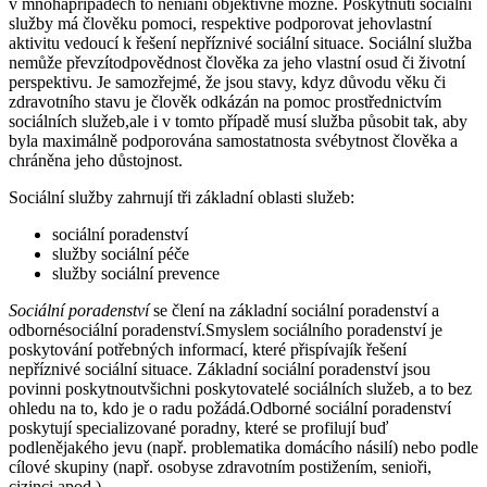
v mnohapřípadech to neníani objektivně možné. Poskytnutí sociální
služby má člověku pomoci, respektive podporovat jehovlastní
aktivitu vedoucí k řešení nepříznivé sociální situace. Sociální služba
nemůže převzítodpovědnost člověka za jeho vlastní osud či životní
perspektivu. Je samozřejmé, že jsou stavy, kdyz důvodu věku či
zdravotního stavu je člověk odkázán na pomoc prostřednictvím
sociálních služeb,ale i v tomto případě musí služba působit tak, aby
byla maximálně podporována samostatnosta svébytnost člověka a
chráněna jeho důstojnost.
Sociální služby zahrnují tři základní oblasti služeb:
sociální poradenství
služby sociální péče
služby sociální prevence
Sociální poradenství
se člení na základní sociální poradenství a
odbornésociální poradenství.Smyslem sociálního poradenství je
poskytování potřebných informací, které přispívajík řešení
nepříznivé sociální situace. Základní sociální poradenství jsou
povinni poskytnoutvšichni poskytovatelé sociálních služeb, a to bez
ohledu na to, kdo je o radu požádá.Odborné sociální poradenství
poskytují specializované poradny, které se profilují buď
podlenějakého jevu (např. problematika domácího násilí) nebo podle
cílové skupiny (např. osobyse zdravotním postižením, senioři,
cizinci apod.).