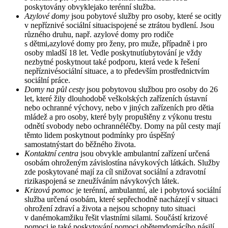
poskytovány obvyklejako terénní služba.
Azylové domy
jsou pobytové služby pro osoby, které se ocitly
v nepříznivé sociální situacispojené se ztrátou bydlení. Jsou
různého druhu, např. azylové domy pro rodiče
s dětmi,azylové domy pro ženy, pro muže, případně i pro
osoby mladší 18 let. Vedle poskytnutíubytování je vždy
nezbytné poskytnout také podporu, která vede k řešení
nepříznivésociální situace, a to především prostřednictvím
sociální práce.
Domy na půl cesty
jsou pobytovou službou pro osoby do 26
let, které žily dlouhodobě veškolských zařízeních ústavní
nebo ochranné výchovy, nebo v jiných zařízeních pro dětia
mládež a pro osoby, které byly propuštěny z výkonu trestu
odnětí svobody nebo ochrannéléčby. Domy na půl cesty mají
těmto lidem poskytnout podmínky pro úspěšný
samostatnýstart do běžného života.
Kontaktní centra
jsou obvykle ambulantní zařízení určená
osobám ohroženým závislostína návykových látkách. Služby
zde poskytované mají za cíl snižovat sociální a zdravotní
rizikaspojená se zneužíváním návykových látek.
Krizová pomoc
je terénní, ambulantní, ale i pobytová sociální
služba určená osobám, které sepřechodně nacházejí v situaci
ohrožení zdraví a života a nejsou schopny tuto situaci
v danémokamžiku řešit vlastními silami. Součástí krizové
pomoci je také poskytování pomoci obětemdomácího násilí