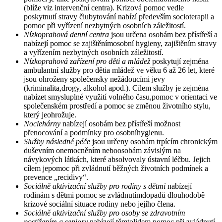
(blíže viz intervenční centra). Krizová pomoc vedle
poskytnutí stravy čiubytování nabízí především socioterapii a
pomoc při vyřízení nezbytných osobních záležitostí.
Nízkoprahová denní centra
jsou určena osobám bez přístřeší a
nabízejí pomoc se zajištěnímosobní hygieny, zajištěním stravy
a vyřízením nezbytných osobních záležitostí.
Nízkoprahová zařízení pro děti a mládež
poskytují zejména
ambulantní služby pro dětia mládež ve věku 6 až 26 let, které
jsou ohroženy společensky nežádoucími jevy
(kriminalita,drogy, alkohol apod.). Cílem služby je zejména
nabízet smysluplné využití volného času,pomoc v orientaci ve
společenském prostředí a pomoc se změnou životního stylu,
který jeohrožuje.
Noclehárny
nabízejí osobám bez přístřeší možnost
přenocování a podmínky pro osobníhygienu.
Služby následné péče
jsou určeny osobám trpícím chronickým
duševním onemocněním neboosobám závislým na
návykových látkách, které absolvovaly ústavní léčbu. Jejich
cílem jepomoc při zvládnutí běžných životních podmínek a
prevence „recidivy“.
Sociálně aktivizační služby pro rodiny s dětmi
nabízejí
rodinám s dětmi pomoc se zvládnutímdopadů dlouhodobě
krizové sociální situace rodiny nebo jejího člena.
Sociálně aktivizační služby pro osoby se zdravotním
postižením a seniory
nabízejí těmtolidem pomoc při zvládnutí