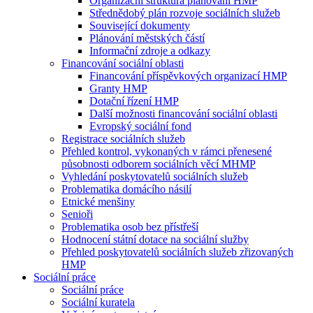
Organizační struktura plánování HMP
Střednědobý plán rozvoje sociálních služeb
Související dokumenty
Plánování městských částí
Informační zdroje a odkazy
Financování sociální oblasti
Financování příspěvkových organizací HMP
Granty HMP
Dotační řízení HMP
Další možnosti financování sociální oblasti
Evropský sociální fond
Registrace sociálních služeb
Přehled kontrol, vykonaných v rámci přenesené
působnosti odborem sociálních věcí MHMP
Vyhledání poskytovatelů sociálních služeb
Problematika domácího násilí
Etnické menšiny
Senioři
Problematika osob bez přístřeší
Hodnocení státní dotace na sociální služby
Přehled poskytovatelů sociálních služeb zřizovaných
HMP
Sociální práce
Sociální práce
Sociální kuratela