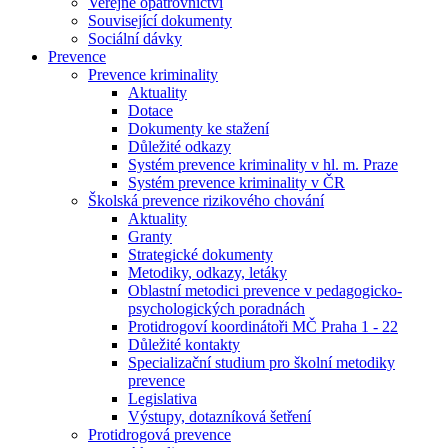
Veřejné opatrovnictví
Související dokumenty
Sociální dávky
Prevence
Prevence kriminality
Aktuality
Dotace
Dokumenty ke stažení
Důležité odkazy
Systém prevence kriminality v hl. m. Praze
Systém prevence kriminality v ČR
Školská prevence rizikového chování
Aktuality
Granty
Strategické dokumenty
Metodiky, odkazy, letáky
Oblastní metodici prevence v pedagogicko-
psychologických poradnách
Protidrogoví koordinátoři MČ Praha 1 - 22
Důležité kontakty
Specializační studium pro školní metodiky
prevence
Legislativa
Výstupy, dotazníková šetření
Protidrogová prevence