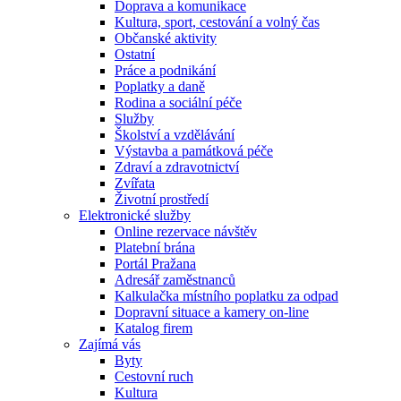
Doprava a komunikace
Kultura, sport, cestování a volný čas
Občanské aktivity
Ostatní
Práce a podnikání
Poplatky a daně
Rodina a sociální péče
Služby
Školství a vzdělávání
Výstavba a památková péče
Zdraví a zdravotnictví
Zvířata
Životní prostředí
Elektronické služby
Online rezervace návštěv
Platební brána
Portál Pražana
Adresář zaměstnanců
Kalkulačka místního poplatku za odpad
Dopravní situace a kamery on-line
Katalog firem
Zajímá vás
Byty
Cestovní ruch
Kultura