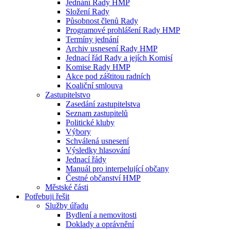
Jednání Rady HMP
Složení Rady
Působnost členů Rady
Programové prohlášení Rady HMP
Termíny jednání
Archiv usnesení Rady HMP
Jednací řád Rady a jejích Komisí
Komise Rady HMP
Akce pod záštitou radních
Koaliční smlouva
Zastupitelstvo
Zasedání zastupitelstva
Seznam zastupitelů
Politické kluby
Výbory
Schválená usnesení
Výsledky hlasování
Jednací řády
Manuál pro interpelující občany
Čestné občanství HMP
Městské části
Potřebuji řešit
Služby úřadu
Bydlení a nemovitosti
Doklady a oprávnění