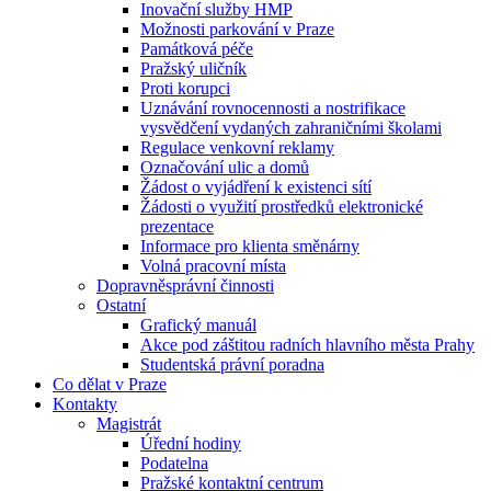
Inovační služby HMP
Možnosti parkování v Praze
Památková péče
Pražský uličník
Proti korupci
Uznávání rovnocennosti a nostrifikace
vysvědčení vydaných zahraničními školami
Regulace venkovní reklamy
Označování ulic a domů
Žádost o vyjádření k existenci sítí
Žádosti o využití prostředků elektronické
prezentace
Informace pro klienta směnárny
Volná pracovní místa
Dopravněsprávní činnosti
Ostatní
Grafický manuál
Akce pod záštitou radních hlavního města Prahy
Studentská právní poradna
Co dělat v Praze
Kontakty
Magistrát
Úřední hodiny
Podatelna
Pražské kontaktní centrum