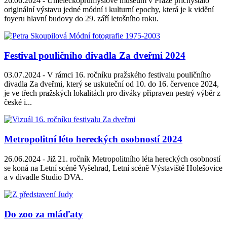
26.06.2024 -
Uměleckoprůmyslové museum v Praze přichystalo
originální výstavu jedné módní i kulturní epochy, která je k vidění
foyeru hlavní budovy do 29. září letošního roku.
Festival pouličního divadla Za dveřmi 2024
03.07.2024 -
V rámci 16. ročníku pražského festivalu pouličního
divadla Za dveřmi, který se uskuteční od 10. do 16. července 2024,
je ve třech pražských lokalitách pro diváky připraven pestrý výběr z
české i...
Metropolitní léto hereckých osobností 2024
26.06.2024 -
Již 21. ročník Metropolitního léta hereckých osobností
se koná na Letní scéně Vyšehrad, Letní scéně Výstaviště Holešovice
a v divadle Studio DVA.
Do zoo za mláďaty