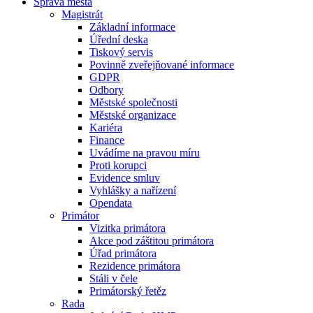
Správa města
Magistrát
Základní informace
Úřední deska
Tiskový servis
Povinně zveřejňované informace
GDPR
Odbory
Městské společnosti
Městské organizace
Kariéra
Finance
Uvádíme na pravou míru
Proti korupci
Evidence smluv
Vyhlášky a nařízení
Opendata
Primátor
Vizitka primátora
Akce pod záštitou primátora
Úřad primátora
Rezidence primátora
Stáli v čele
Primátorský řetěz
Rada