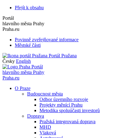
Přejít k obsahu
Portál
hlavního města Prahy
Praha.eu
Povinně zveřejňované informace
Městské části
Portál Pražana
Česky
English
Portál
hlavního města Prahy
Praha.eu
O Praze
Budoucnost města
Odbor územního rozvoje
Projekty měnící Prahu
Metodika spoluúčasti investorů
Doprava
Pražská integrovaná doprava
MHD
Vlaková