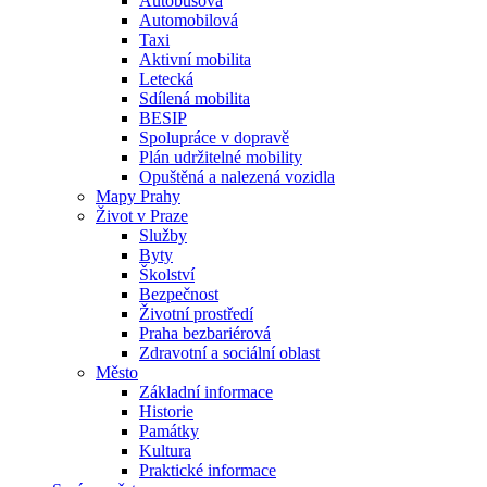
Autobusová
Automobilová
Taxi
Aktivní mobilita
Letecká
Sdílená mobilita
BESIP
Spolupráce v dopravě
Plán udržitelné mobility
Opuštěná a nalezená vozidla
Mapy Prahy
Život v Praze
Služby
Byty
Školství
Bezpečnost
Životní prostředí
Praha bezbariérová
Zdravotní a sociální oblast
Město
Základní informace
Historie
Památky
Kultura
Praktické informace