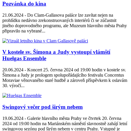
Pozvánka do kina
21.06.2024 -
Do Clam-Gallasova paláce lze zavítat nejen na
prohlídku nedávno zrekonstruovaných interiérů či se zúčastnit
jiného doprovodného programu, ale Muzeum hlavního města Prahy
připravilo na vybrané...
V kostele sv. Šimona a Judy vystoupí vlámští
Huelgas Ensemble
20.06.2024 -
Koncert 25. června 2024 od 19:00 hodin v kostele sv.
Šimona a Judy je prologem spolupořádajícího festivalu Concentus
Moraviae věnovaného staré hudbě a zároveň příspěvkem k oslavám
30. výročí...
Swingový večer pod širým nebem
19.06.2024 -
Galerie hlavního města Prahy ve čtvrtek 20. června
2024 od 19:00 hodin na Mariánském náměstí slavnostně zahájí letní
swingovou sezónu pod širým nebem v centru Prahy. Vstupné je