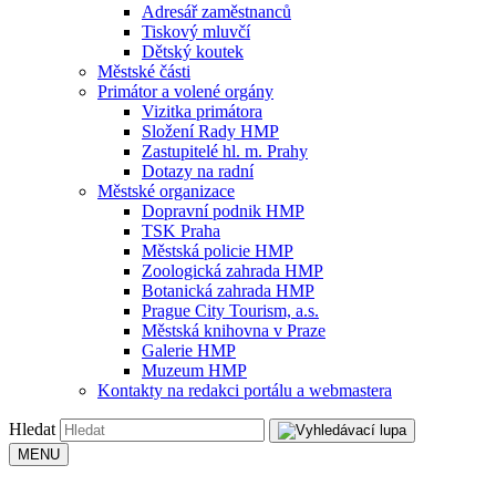
Adresář zaměstnanců
Tiskový mluvčí
Dětský koutek
Městské části
Primátor a volené orgány
Vizitka primátora
Složení Rady HMP
Zastupitelé hl. m. Prahy
Dotazy na radní
Městské organizace
Dopravní podnik HMP
TSK Praha
Městská policie HMP
Zoologická zahrada HMP
Botanická zahrada HMP
Prague City Tourism, a.s.
Městská knihovna v Praze
Galerie HMP
Muzeum HMP
Kontakty na redakci portálu a webmastera
Hledat
MENU