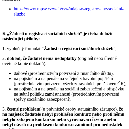
https://www.mpsv.cz/web/cz/-/udaje-o-registrovane-socialni-
sluzbe
K „Žádosti o registraci sociálních služeb“ je třeba doložit
následující přílohy:
1. vyplněný formulář "
Žádost o registraci sociálních služeb
",
2.
doklad, že žadatel nemá nedoplatky
(originál nebo úředně
ověřené kopie dokladů):
daňové (prostřednictvím potvrzení z finančního úřadu),
na pojistném a na penále na veřejné zdravotní pojištění
(prostřednictvím potvrzení všech zdravotních pojišťoven ČR),
na pojistném a na penále na sociální zabezpečení a příspěvku
na státní politiku zaměstnanosti (prostřednictvím potvrzení
správy sociálního zabezpečení),
3.
čestné prohlášení
(u právnické osoby statutárního zástupce),
že
na majetek žadatele nebyl prohlášen konkurz nebo proti němu
nebylo zahájeno konkursní nebo vyrovnávací řízení anebo
nebyl návrh na prohlášení konkursu zamítnut pro nedostatek