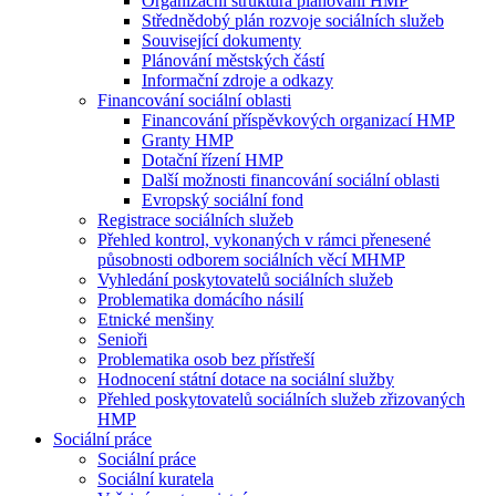
Organizační struktura plánování HMP
Střednědobý plán rozvoje sociálních služeb
Související dokumenty
Plánování městských částí
Informační zdroje a odkazy
Financování sociální oblasti
Financování příspěvkových organizací HMP
Granty HMP
Dotační řízení HMP
Další možnosti financování sociální oblasti
Evropský sociální fond
Registrace sociálních služeb
Přehled kontrol, vykonaných v rámci přenesené
působnosti odborem sociálních věcí MHMP
Vyhledání poskytovatelů sociálních služeb
Problematika domácího násilí
Etnické menšiny
Senioři
Problematika osob bez přístřeší
Hodnocení státní dotace na sociální služby
Přehled poskytovatelů sociálních služeb zřizovaných
HMP
Sociální práce
Sociální práce
Sociální kuratela