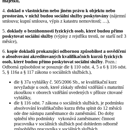
majetku,
4.
doklad o vlastnickém nebo jiném právu k objektu nebo
prostorám, v nichž budou sociální služby poskytovány
(nájemní
smlouva; kupní smlouva, výpis z katastru nemovitostí; …),
5.
doklady o bezúhonnosti fyzických osob, které budou přímo
poskytovat sociální služby
(výpisy z rejstříku trestů, ne starší než 3
měsíce),
6.
kopie dokladů prokazující odbornou způsobilost a osvědčení
o absolvování akreditovaných kvalifikačních kurzů fyzických
osob, které budou přímo poskytovat sociální služby
. Pozn.:
Odborná způsobilost se posuzuje dle § 110 odst. 4, 5 a 6 § 116 odst.
5, § 116a a § 117 zákona o sociálních službách.),
dle § 37a vyhlášky č. 505/2006 Sb., se kvalifikační kurz
nevyžaduje u osob, které získaly střední vzdělání s maturitní
zkouškou v oborech vzdělání uvedených v příloze citované
vyhlášky,
dle § 116 odst. 7 zákona o sociálních službách, je podmínku
absolvování kvalifikačního kurzu třeba splnit do 12 měsíců
ode dne nástupu zaměstnance do zaměstnání. Do doby
splnění této podmínky vykonává zaměstnanec činnost
pracovníka v sociálních službách pod dohledem odborně
způsobilého pracovníka v sociálních službách,