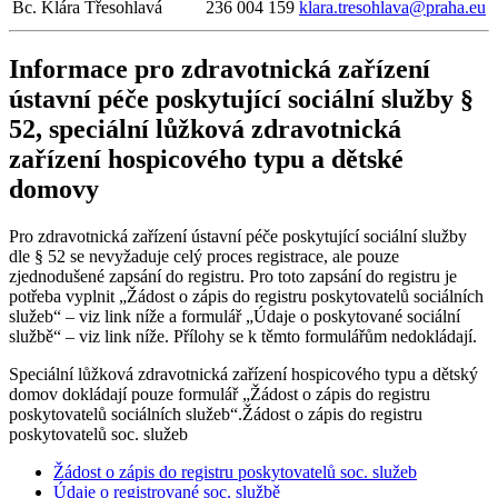
Bc. Klára Třesohlavá
236 004 159
klara.tresohlava@praha.eu
Informace pro zdravotnická zařízení
ústavní péče poskytující sociální služby §
52, speciální lůžková zdravotnická
zařízení hospicového typu a dětské
domovy
Pro zdravotnická zařízení ústavní péče poskytující sociální služby
dle § 52 se nevyžaduje celý proces registrace, ale pouze
zjednodušené zapsání do registru. Pro toto zapsání do registru je
potřeba vyplnit „Žádost o zápis do registru poskytovatelů sociálních
služeb“ – viz link níže a formulář „Údaje o poskytované sociální
službě“ – viz link níže. Přílohy se k těmto formulářům nedokládají.
Speciální lůžková zdravotnická zařízení hospicového typu a dětský
domov dokládají pouze formulář „Žádost o zápis do registru
poskytovatelů sociálních služeb“.Žádost o zápis do registru
poskytovatelů soc. služeb
Žádost o zápis do registru poskytovatelů soc. služeb
Údaje o registrované soc. službě