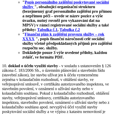
Popis personálního zajištění poskytované sociální
služby
, obsahující organizační strukturu
(bezejmenný graf personálního zajištění pro přímou
a nepřímou péči – uvede se název pozice a výše
úvazku, nutný rovněž pro vykazování dat na
MPSV) v rámci registrované sociální služby a také
přílohy:
Tabulka č.1
,
Tabulka č.2
Finanční plán k zajištění provozu služby – rok
XXXX
, popis finanční náročnosti celé sociální
služby včetně předpokládaných příjmů pro zajištění
rozpočtu soc. služby.
Dokládejte pouze 3 výše uvedené přílohy, každou
zvlášť, ve formátu PDF.
10.
doklad o účelu využití stavby
- v souladu s ustanovením § 126
zákona č. 183/2006 Sb., o územním plánování a stavebním řádu
(stavební zákon), lze stavbu užívat jen k účelu vymezenému
zejména v kolaudačním rozhodnutí, v ohlášení stavby, ve
veřejnoprávní smlouvě, v certifikátu autorizovaného inspektora, ve
stavebním povolení, v oznámení o užívání stavby nebo v
kolaudačním souhlasu. Pokud z kolaudačního rozhodnutí, ohlášení
stavby, veřejnoprávní smlouvy, certifikátu autorizovaného
inspektora, stavebního povolení, oznámení o užívání stavby nebo z
kolaudačního souhlasu apod. nevyplývá účel využití stavby
poskytování sociální služby a ve výpisu z katastru nemovitostí je