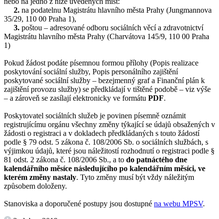
nebo na jedno z níže uvedených míst:
2.
na podatelnu Magistrátu hlavního města Prahy (Jungmannova
35/29, 110 00 Praha 1),
3.
poštou – adresované odboru sociálních věcí a zdravotnictví
Magistrátu hlavního města Prahy (Charvátova 145/9, 110 00 Praha
1)
Pokud žádost podáte písemnou formou přílohy (Popis realizace
poskytování sociální služby, Popis personálního zajištění
poskytované sociální služby – bezejmenný graf a Finanční plán k
zajištění provozu služby) se předkládají v tištěné podobě – viz výše
– a zároveň se zasílají elektronicky ve formátu
PDF
.
Poskytovatel sociálních služeb je povinen písemně oznámit
registrujícímu orgánu všechny změny týkající se údajů obsažených v
žádosti o registraci a v dokladech předkládaných s touto žádostí
podle § 79 odst. 5 zákona č. 108/2006 Sb. o sociálních službách, s
výjimkou údajů, které jsou náležitostí rozhodnutí o registraci podle §
81 odst. 2 zákona č. 108/2006 Sb., a to
do patnáctého dne
kalendářního měsíce následujícího po kalendářním měsíci, ve
kterém změny nastaly
. Tyto změny musí být vždy náležitým
způsobem doloženy.
Stanoviska a doporučené postupy jsou dostupné
na webu MPSV
.