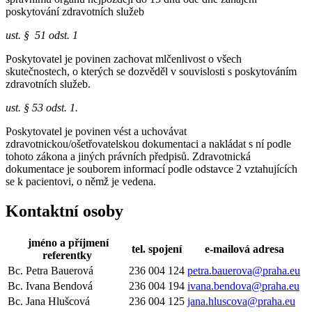
poskytování zdravotních služeb
ust. § 51 odst. 1
Poskytovatel je povinen zachovat mlčenlivost o všech
skutečnostech, o kterých se dozvěděl v souvislosti s poskytováním
zdravotních služeb.
ust. § 53 odst. 1.
Poskytovatel je povinen vést a uchovávat
zdravotnickou/ošetřovatelskou dokumentaci a nakládat s ní podle
tohoto zákona a jiných právních předpisů. Zdravotnická
dokumentace je souborem informací podle odstavce 2 vztahujících
se k pacientovi, o němž je vedena.
Kontaktní osoby
jméno a příjmení
tel. spojení
e-mailová adresa
referentky
Bc. Petra Bauerová
236 004 124
petra.bauerova@praha.eu
Bc. Ivana Bendová
236 004 194
ivana.bendova@praha.eu
Bc. Jana Hlušcová
236 004 125
jana.hluscova@praha.eu