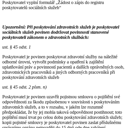
Poskytovatel vyplní formulář „Žádost o zápis do registru
poskytovatelů sociálních služeb“
Upozornění: Při poskytování zdravotních služeb je poskytovatel
sociálních služeb povinen dodržovat povinnosti stanovené
poskytovateli
zákonem o zdravotních službách:
ust. § 45 odst. 1
Poskytovatel je povinen poskytovat zdravotní služby na náležité
odborné úrovni, vytvořit podmínky a opatření k zajištění
uplatňování práv a povinností pacientů a dalších oprávněných osob,
zdravotnických pracovníků a jiných odborných pracovníků při
poskytování zdravotních služeb
ust. § 45 odst. 2 písm. n)
Poskytovatel je povinen uzavřít pojistnou smlouvu o pojištění své
odpovědnosti za škodu způsobenou v souvislosti s poskytováním
zdravotních služeb, a to v rozsahu, v jakém lze rozumně
předpokládat, že by jej mohla taková odpovědnost postihnout; toto
pojištění musí trvat po celou dobu poskytování zdravotních služeb;
kopii pojistné smlouvy je poskytovatel povinen zaslat příslušnému
správnímu orgánu nejpozději do 15 dnů ode dne zahájení