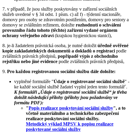
7. v případě, že jsou služby poskytovány v zařízení sociálních
služeb uvedené v § 34 odst. 1 písm. c) až f) - týdenní stacionáře,
domovy pro osoby se zdravotním postižením, domovy pro seniory a
domovy se zvláštním režimem, doložte
rozhodnutí o schválení
provozního řádu tohoto (těchto) zařízení vydané orgánem
ochrany veřejného zdraví
(krajskou hygienickou stanicí),
8. je-li žadatelem právnická osoba, je nutné doložit
úředně ověřené
kopie zakladatelských dokumentů a dokladů o registraci
podle
zvláštních právních předpisů,
popřípadě výpis z obchodního
rejstříku nebo jiné evidence
podle zvláštních právních předpisů,
9.
Pro každou registrovanou sociální službu dále doložte:
vyplněné formuláře "
Údaje o registrované sociální službě
" -
ke každé sociální službě žadatel vyplní jeden tento formulář´.
K formuláři „Údaje o registrované sociální službě“ je třeba
doložit následující přílohy (přílohy jsou požadovány ve
formátu PDF):
Popis realizace poskytování sociální služby
, a to
včetně materiálního a technického zabezpečení
realizace poskytování sociální služby.
Metodický výklad MPSV k popisu realizace
poskytované sociální služby