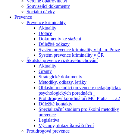
Veřejné opatrovnictví
Související dokumenty
Sociální dávky
Prevence
Prevence kriminality
Aktuality
Dotace
Dokumenty ke stažení
Důležité odkazy
Systém prevence kriminality v hl. m. Praze
Systém prevence kriminality v ČR
Školská prevence rizikového chování
Aktuality
Granty
Strategické dokumenty
Metodiky, odkazy, letáky
Oblastní metodici prevence v pedagogicko-
psychologických poradnách
Protidrogoví koordinátoři MČ Praha 1 - 22
Důležité kontakty
Specializační studium pro školní metodiky
prevence
Legislativa
Výstupy, dotazníková šetření
Protidrogová prevence