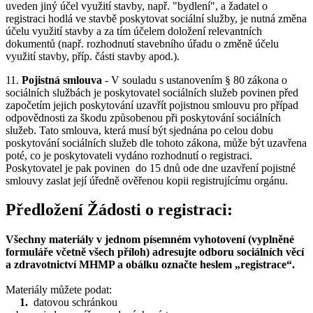
uveden jiný účel využití stavby, např. "bydlení", a žadatel o
registraci hodlá ve stavbě poskytovat sociální služby, je nutná změna
účelu využití stavby a za tím účelem doložení relevantních
dokumentů (např. rozhodnutí stavebního úřadu o změně účelu
využití stavby, příp. části stavby apod.).
11.
Pojistná smlouva
- V souladu s ustanovením § 80 zákona o
sociálních službách je poskytovatel sociálních služeb povinen před
započetím jejich poskytování uzavřít pojistnou smlouvu pro případ
odpovědnosti za škodu způsobenou při poskytování sociálních
služeb. Tato smlouva, která musí být sjednána po celou dobu
poskytování sociálních služeb dle tohoto zákona, může být uzavřena
poté, co je poskytovateli vydáno rozhodnutí o registraci.
Poskytovatel je pak povinen do 15 dnů ode dne uzavření pojistné
smlouvy zaslat její úředně ověřenou kopii registrujícímu orgánu.
Předložení Žádosti o registraci:
​​​​Všechny materiály v jednom písemném vyhotovení (vyplněné
formuláře včetně všech příloh) adresujte odboru sociálních věcí
a zdravotnictví MHMP a obálku označte heslem „registrace“.
Materiály můžete podat:
1.
datovou schránkou