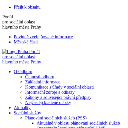
Přejít k obsahu
Portál
pro sociální oblast
hlavního města Prahy
Povinně zveřejňované informace
Městské části
Portál
pro sociální oblast
hlavního města Prahy
O Odboru
Činnosti odboru
Základní informace
Komunikace s úřady v sociální oblasti
Informační zdroje a odkazy
Zákony a související právní předpisy
Nejčastěji kladené otázky
Aktuality
Sociální služby
Plánování sociálních služeb (PSS)
Aktuálně v oblasti plánování sociálních služeb