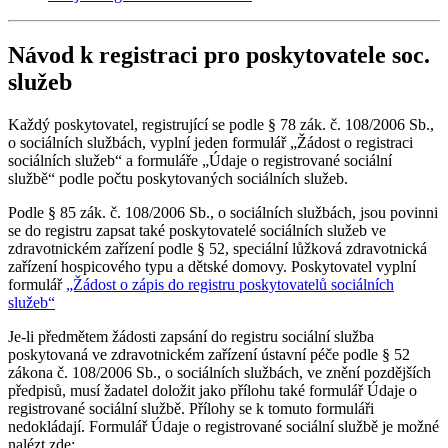
Návod k registraci pro poskytovatele soc.
služeb
Každý poskytovatel, registrující se podle § 78 zák. č. 108/2006 Sb.,
o sociálních službách, vyplní jeden formulář „Žádost o registraci
sociálních služeb“ a formuláře „Údaje o registrované sociální
službě“ podle počtu poskytovaných sociálních služeb.
Podle § 85 zák. č. 108/2006 Sb., o sociálních službách, jsou povinni
se do registru zapsat také poskytovatelé sociálních služeb ve
zdravotnickém zařízení podle § 52, speciální lůžková zdravotnická
zařízení hospicového typu a dětské domovy. Poskytovatel vyplní
formulář
„Žádost o zápis do registru poskytovatelů sociálních
služeb“
Je-li předmětem žádosti zapsání do registru sociální služba
poskytovaná ve zdravotnickém zařízení ústavní péče podle § 52
zákona č. 108/2006 Sb., o sociálních službách, ve znění pozdějších
předpisů, musí žadatel doložit jako přílohu také formulář Údaje o
registrované sociální službě. Přílohy se k tomuto formuláři
nedokládají. Formulář Údaje o registrované sociální službě je možné
nalézt zde: