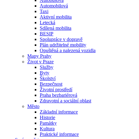
Autobusová
Automobilová
Taxi
Aktivní mobilita
Letecká
Sdílená mobilita
BESIP
Spolupráce v dopravě
Plán udržitelné mobility
Opuštěná a nalezená vozidla
Mapy Prahy
Život v Praze
Služby
Byty
Školství
Bezpečnost
Životní prostředí
Praha bezbariérová
Zdravotní a sociální oblast
Město
Základní informace
Historie
Památky
Kultura
Praktické informace