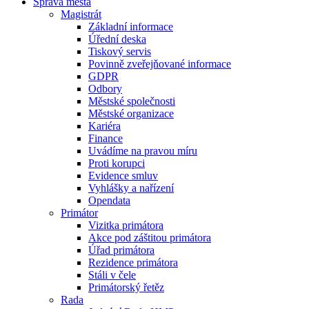
Správa města
Magistrát
Základní informace
Úřední deska
Tiskový servis
Povinně zveřejňované informace
GDPR
Odbory
Městské společnosti
Městské organizace
Kariéra
Finance
Uvádíme na pravou míru
Proti korupci
Evidence smluv
Vyhlášky a nařízení
Opendata
Primátor
Vizitka primátora
Akce pod záštitou primátora
Úřad primátora
Rezidence primátora
Stáli v čele
Primátorský řetěz
Rada