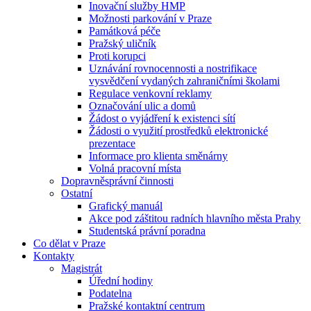
Inovační služby HMP
Možnosti parkování v Praze
Památková péče
Pražský uličník
Proti korupci
Uznávání rovnocennosti a nostrifikace
vysvědčení vydaných zahraničními školami
Regulace venkovní reklamy
Označování ulic a domů
Žádost o vyjádření k existenci sítí
Žádosti o využití prostředků elektronické
prezentace
Informace pro klienta směnárny
Volná pracovní místa
Dopravněsprávní činnosti
Ostatní
Grafický manuál
Akce pod záštitou radních hlavního města Prahy
Studentská právní poradna
Co dělat v Praze
Kontakty
Magistrát
Úřední hodiny
Podatelna
Pražské kontaktní centrum