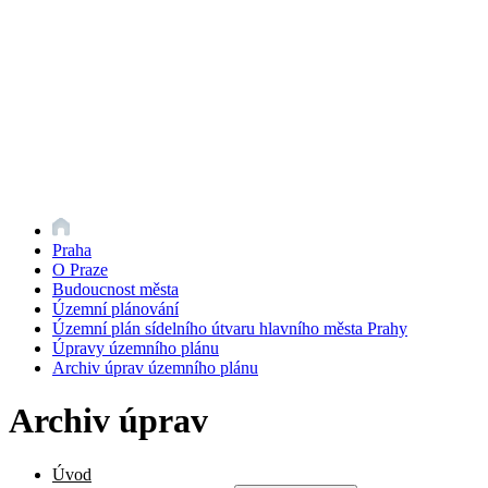
Praha
O Praze
Budoucnost města
Územní plánování
Územní plán sídelního útvaru hlavního města Prahy
Úpravy územního plánu
Archiv úprav územního plánu
Archiv úprav
Úvod