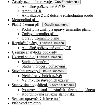
Zásady územního rozvoje
Otevřít submenu
Aktuálně pořizované AZÚR
Archiv ZÚR
Aktualizace ZÚR dotčené rozhodnutím soudu
Metropolitní plán
Platný územní plán
Otevřít submenu
Podněty na změny a úpravy územního plánu
Změny územního plánu
Úpravy územního plánu
Regulační plány
Otevřít submenu
Aktuálně pořizované změny RP
Územně analytické podklady
Územní studie
Otevřít submenu
Studie dokončené
Studie v procesu pořizování
Stavební uzávěry
Otevřít submenu
Přehled stavebních uzávěr
Výjimky ze stavebních uzávěr
Stanoviska a vyjádření
Otevřít submenu
Posuzování souladu záměrů s územním plánem
Koordinovaná závazná stanoviska
Seznam oprávněných investorů
Plánovací smlouvy