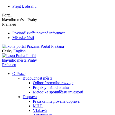
Přejít k obsahu
Portál
hlavního města Prahy
Praha.eu
Povinně zveřejňované informace
Městské části
Portál Pražana
Česky
English
Portál
hlavního města Prahy
Praha.eu
O Praze
Budoucnost města
Odbor územního rozvoje
Projekty měnící Prahu
Metodika spoluúčasti investorů
Doprava
Pražská integrovaná doprava
MHD
Vlaková