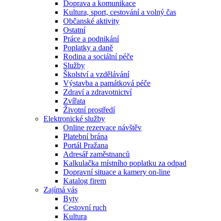
Doprava a komunikace
Kultura, sport, cestování a volný čas
Občanské aktivity
Ostatní
Práce a podnikání
Poplatky a daně
Rodina a sociální péče
Služby
Školství a vzdělávání
Výstavba a památková péče
Zdraví a zdravotnictví
Zvířata
Životní prostředí
Elektronické služby
Online rezervace návštěv
Platební brána
Portál Pražana
Adresář zaměstnanců
Kalkulačka místního poplatku za odpad
Dopravní situace a kamery on-line
Katalog firem
Zajímá vás
Byty
Cestovní ruch
Kultura