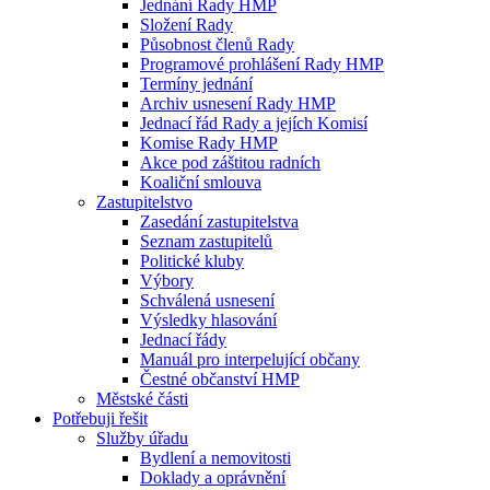
Jednání Rady HMP
Složení Rady
Působnost členů Rady
Programové prohlášení Rady HMP
Termíny jednání
Archiv usnesení Rady HMP
Jednací řád Rady a jejích Komisí
Komise Rady HMP
Akce pod záštitou radních
Koaliční smlouva
Zastupitelstvo
Zasedání zastupitelstva
Seznam zastupitelů
Politické kluby
Výbory
Schválená usnesení
Výsledky hlasování
Jednací řády
Manuál pro interpelující občany
Čestné občanství HMP
Městské části
Potřebuji řešit
Služby úřadu
Bydlení a nemovitosti
Doklady a oprávnění