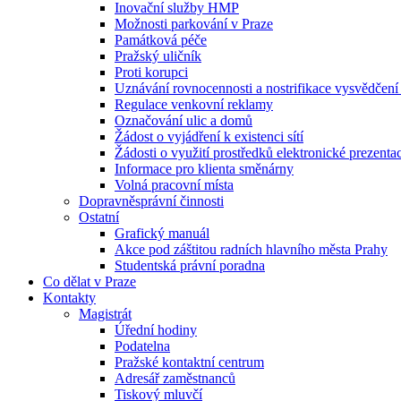
Inovační služby HMP
Možnosti parkování v Praze
Památková péče
Pražský uličník
Proti korupci
Uznávání rovnocennosti a nostrifikace vysvědčen
Regulace venkovní reklamy
Označování ulic a domů
Žádost o vyjádření k existenci sítí
Žádosti o využití prostředků elektronické prezenta
Informace pro klienta směnárny
Volná pracovní místa
Dopravněsprávní činnosti
Ostatní
Grafický manuál
Akce pod záštitou radních hlavního města Prahy
Studentská právní poradna
Co dělat v Praze
Kontakty
Magistrát
Úřední hodiny
Podatelna
Pražské kontaktní centrum
Adresář zaměstnanců
Tiskový mluvčí