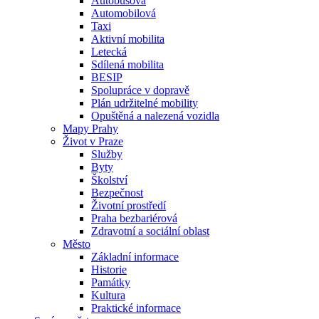
Autobusová
Automobilová
Taxi
Aktivní mobilita
Letecká
Sdílená mobilita
BESIP
Spolupráce v dopravě
Plán udržitelné mobility
Opuštěná a nalezená vozidla
Mapy Prahy
Život v Praze
Služby
Byty
Školství
Bezpečnost
Životní prostředí
Praha bezbariérová
Zdravotní a sociální oblast
Město
Základní informace
Historie
Památky
Kultura
Praktické informace