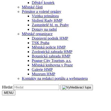
Dětský koutek
Městské části
Primátor a volené orgány
Vizitka primátora
Složení Rady HMP
Zastupitelé hl. m. Prahy
Dotazy na radní
Městské organizace
Dopravní podnik HMP
TSK Praha
Městská policie HMP
Zoologická zahrada HMP
Botanická zahrada HMP
Prague City Tourism, a.s.
Městská knihovna v Praze
Galerie HMP
Muzeum HMP
Kontakty na redakci portálu a webmastera
Hledat
MENU