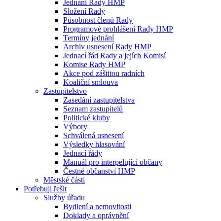
Jednání Rady HMP
Složení Rady
Působnost členů Rady
Programové prohlášení Rady HMP
Termíny jednání
Archiv usnesení Rady HMP
Jednací řád Rady a jejích Komisí
Komise Rady HMP
Akce pod záštitou radních
Koaliční smlouva
Zastupitelstvo
Zasedání zastupitelstva
Seznam zastupitelů
Politické kluby
Výbory
Schválená usnesení
Výsledky hlasování
Jednací řády
Manuál pro interpelující občany
Čestné občanství HMP
Městské části
Potřebuji řešit
Služby úřadu
Bydlení a nemovitosti
Doklady a oprávnění