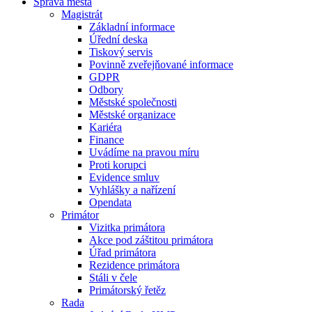
Správa města
Magistrát
Základní informace
Úřední deska
Tiskový servis
Povinně zveřejňované informace
GDPR
Odbory
Městské společnosti
Městské organizace
Kariéra
Finance
Uvádíme na pravou míru
Proti korupci
Evidence smluv
Vyhlášky a nařízení
Opendata
Primátor
Vizitka primátora
Akce pod záštitou primátora
Úřad primátora
Rezidence primátora
Stáli v čele
Primátorský řetěz
Rada