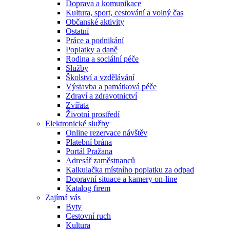
Doprava a komunikace
Kultura, sport, cestování a volný čas
Občanské aktivity
Ostatní
Práce a podnikání
Poplatky a daně
Rodina a sociální péče
Služby
Školství a vzdělávání
Výstavba a památková péče
Zdraví a zdravotnictví
Zvířata
Životní prostředí
Elektronické služby
Online rezervace návštěv
Platební brána
Portál Pražana
Adresář zaměstnanců
Kalkulačka místního poplatku za odpad
Dopravní situace a kamery on-line
Katalog firem
Zajímá vás
Byty
Cestovní ruch
Kultura