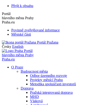
Přejít k obsahu
Portál
hlavního města Prahy
Praha.eu
Povinně zveřejňované informace
Městské části
Portál Pražana
Česky
English
Portál
hlavního města Prahy
Praha.eu
O Praze
Budoucnost města
Odbor územního rozvoje
Projekty měnící Prahu
Metodika spoluúčasti investorů
Doprava
Pražská integrovaná doprava
MHD
Vlaková