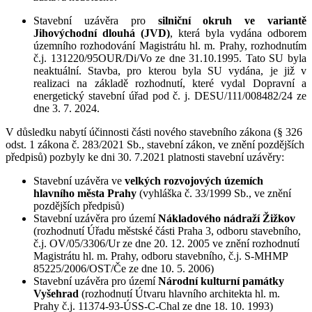
Stavební uzávěra
pro
silniční okruh ve variantě
Jihovýchodní dlouhá (JVD)
, která byla vydána odborem
územního rozhodování Magistrátu hl. m. Prahy, rozhodnutím
č.j. 131220/95OUR/Di/Vo ze dne 31.10.1995. Tato SU byla
neaktuální. Stavba, pro kterou byla SU vydána, je již v
realizaci na základě rozhodnutí, které vydal Dopravní a
energetický stavební úřad pod č. j. DESU/111/008482/24 ze
dne 3. 7. 2024.
V důsledku nabytí účinnosti části nového stavebního zákona (§ 326
odst. 1 zákona č. 283/2021 Sb., stavební zákon, ve znění pozdějších
předpisů) pozbyly ke dni 30. 7.2021 platnosti stavební uzávěry:
Stavební uzávěra ve
velkých rozvojových územích
hlavního města Prahy
(vyhláška č. 33/1999 Sb., ve znění
pozdějších předpisů)
Stavební uzávěra pro území
Nákladového nádraží Žižkov
(rozhodnutí Úřadu městské části Praha 3, odboru stavebního,
č.j. OV/05/3306/Ur ze dne 20. 12. 2005 ve znění rozhodnutí
Magistrátu hl. m. Prahy, odboru stavebního, č.j. S-MHMP
85225/2006/OST/Če ze dne 10. 5. 2006)
Stavební uzávěra pro území
Národní kulturní památky
Vyšehrad
(rozhodnutí Útvaru hlavního architekta hl. m.
Prahy č.j. 11374-93-ÚSS-C-Chal ze dne 18. 10. 1993)