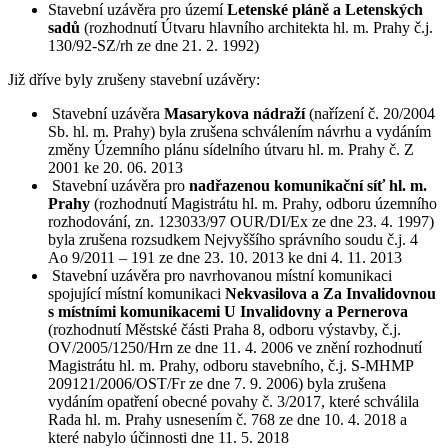
Stavební uzávěra pro území
Letenské pláně a Letenských
sadů
(rozhodnutí Útvaru hlavního architekta hl. m. Prahy č.j.
130/92-SZ/rh ze dne 21. 2. 1992)
Již dříve byly zrušeny stavební uzávěry:
Stavební uzávěra
Masarykova nádraží
(nařízení č. 20/2004
Sb. hl. m. Prahy) byla zrušena schválením návrhu a vydáním
změny Územního plánu sídelního útvaru hl. m. Prahy č. Z
2001 ke 20. 06. 2013
Stavební uzávěra pro
nadřazenou komunikační síť hl. m.
Prahy
(rozhodnutí Magistrátu hl. m. Prahy, odboru územního
rozhodování, zn. 123033/97 OUR/DI/Ex ze dne 23. 4. 1997)
byla zrušena rozsudkem Nejvyššího správního soudu č.j. 4
Ao 9/2011 – 191 ze dne 23. 10. 2013 ke dni 4. 11. 2013
Stavební uzávěra pro navrhovanou místní komunikaci
spojující místní komunikaci
Nekvasilova a Za Invalidovnou
s místními komunikacemi U Invalidovny a Pernerova
(rozhodnutí Městské části Praha 8, odboru výstavby, č.j.
OV/2005/1250/Hrn ze dne 11. 4. 2006 ve znění rozhodnutí
Magistrátu hl. m. Prahy, odboru stavebního, č.j. S-MHMP
209121/2006/OST/Fr ze dne 7. 9. 2006) byla zrušena
vydáním opatření obecné povahy č. 3/2017, které schválila
Rada hl. m. Prahy usnesením č. 768 ze dne 10. 4. 2018 a
které nabylo účinnosti dne 11. 5. 2018