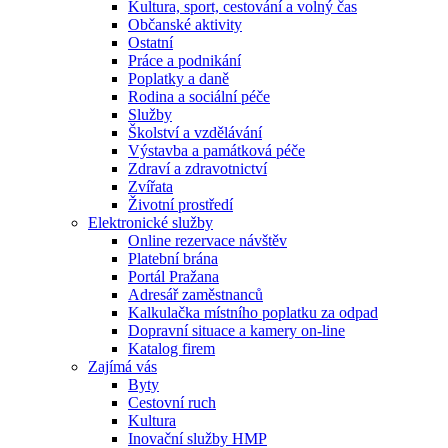
Kultura, sport, cestování a volný čas
Občanské aktivity
Ostatní
Práce a podnikání
Poplatky a daně
Rodina a sociální péče
Služby
Školství a vzdělávání
Výstavba a památková péče
Zdraví a zdravotnictví
Zvířata
Životní prostředí
Elektronické služby
Online rezervace návštěv
Platební brána
Portál Pražana
Adresář zaměstnanců
Kalkulačka místního poplatku za odpad
Dopravní situace a kamery on-line
Katalog firem
Zajímá vás
Byty
Cestovní ruch
Kultura
Inovační služby HMP