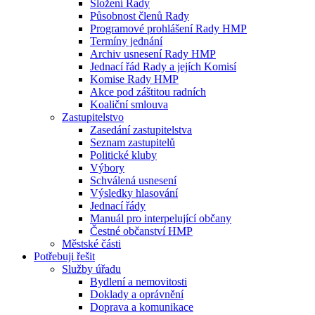
Složení Rady
Působnost členů Rady
Programové prohlášení Rady HMP
Termíny jednání
Archiv usnesení Rady HMP
Jednací řád Rady a jejích Komisí
Komise Rady HMP
Akce pod záštitou radních
Koaliční smlouva
Zastupitelstvo
Zasedání zastupitelstva
Seznam zastupitelů
Politické kluby
Výbory
Schválená usnesení
Výsledky hlasování
Jednací řády
Manuál pro interpelující občany
Čestné občanství HMP
Městské části
Potřebuji řešit
Služby úřadu
Bydlení a nemovitosti
Doklady a oprávnění
Doprava a komunikace