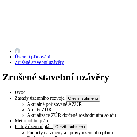
Územní plánování
Zrušené stavební uzávěry
Zrušené stavební uzávěry
Úvod
Zásady územního rozvoje
Otevřít submenu
Aktuálně pořizované AZÚR
Archiv ZÚR
Aktualizace ZÚR dotčené rozhodnutím soudu
Metropolitní plán
Platný územní plán
Otevřít submenu
Podněty na změny a úpravy územního plánu