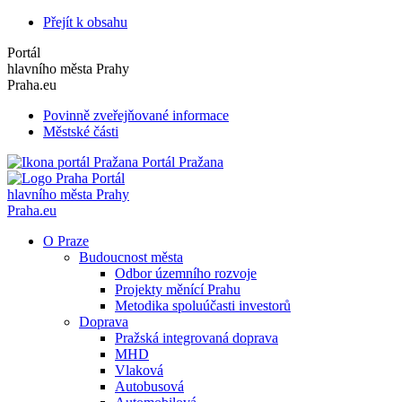
Přejít k obsahu
Portál
hlavního města Prahy
Praha.eu
Povinně zveřejňované informace
Městské části
Portál Pražana
Portál
hlavního města Prahy
Praha.eu
O Praze
Budoucnost města
Odbor územního rozvoje
Projekty měnící Prahu
Metodika spoluúčasti investorů
Doprava
Pražská integrovaná doprava
MHD
Vlaková
Autobusová