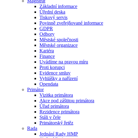
Magistrát
Základní informace
Úřední deska
Tiskový servis
Povinně zveřejňované informace
GDPR
Odbory
Městské společnosti
Městské organizace
Kariéra
Finance
Uvádíme na pravou míru
Proti korupci
Evidence smluv
Vyhlášky a nařízení
Opendata
Primátor
Vizitka primátora
Akce pod záštitou primátora
Úřad primátora
Rezidence primátora
Stáli v čele
Primátorský řetěz
Rada
Jednání Rady HMP