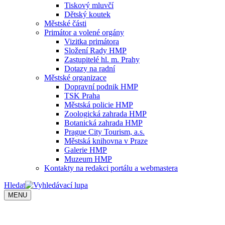
Tiskový mluvčí
Dětský koutek
Městské části
Primátor a volené orgány
Vizitka primátora
Složení Rady HMP
Zastupitelé hl. m. Prahy
Dotazy na radní
Městské organizace
Dopravní podnik HMP
TSK Praha
Městská policie HMP
Zoologická zahrada HMP
Botanická zahrada HMP
Prague City Tourism, a.s.
Městská knihovna v Praze
Galerie HMP
Muzeum HMP
Kontakty na redakci portálu a webmastera
Hledat
MENU