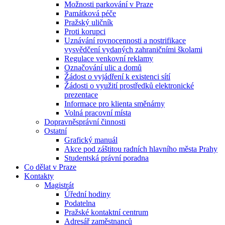
Možnosti parkování v Praze
Památková péče
Pražský uličník
Proti korupci
Uznávání rovnocennosti a nostrifikace
vysvědčení vydaných zahraničními školami
Regulace venkovní reklamy
Označování ulic a domů
Žádost o vyjádření k existenci sítí
Žádosti o využití prostředků elektronické
prezentace
Informace pro klienta směnárny
Volná pracovní místa
Dopravněsprávní činnosti
Ostatní
Grafický manuál
Akce pod záštitou radních hlavního města Prahy
Studentská právní poradna
Co dělat v Praze
Kontakty
Magistrát
Úřední hodiny
Podatelna
Pražské kontaktní centrum
Adresář zaměstnanců