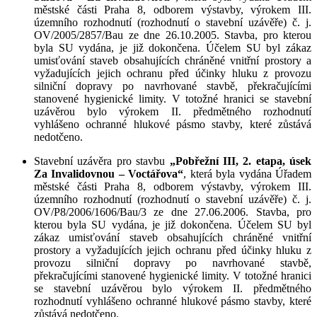
městské části Praha 8, odborem výstavby, výrokem III.
územního rozhodnutí (rozhodnutí o stavební uzávěře) č. j.
OV/2005/2857/Bau ze dne 26.10.2005. Stavba, pro kterou
byla SU vydána, je již dokončena. Účelem SU byl zákaz
umisťování staveb obsahujících chráněné vnitřní prostory a
vyžadujících jejich ochranu před účinky hluku z provozu
silniční dopravy po navrhované stavbě, překračujícími
stanovené hygienické limity. V totožné hranici se stavební
uzávěrou bylo výrokem II. předmětného rozhodnutí
vyhlášeno ochranné hlukové pásmo stavby, které zůstává
nedotčeno.
Stavební uzávěra
pro stavbu
„Pobřežní III, 2. etapa, úsek
Za Invalidovnou – Voctářova“
, která byla vydána Úřadem
městské části Praha 8, odborem výstavby, výrokem III.
územního rozhodnutí (rozhodnutí o stavební uzávěře) č. j.
OV/P8/2006/1606/Bau/3 ze dne 27.06.2006. Stavba, pro
kterou byla SU vydána, je již dokončena. Účelem SU byl
zákaz umisťování staveb obsahujících chráněné vnitřní
prostory a vyžadujících jejich ochranu před účinky hluku z
provozu silniční dopravy po navrhované stavbě,
překračujícími stanovené hygienické limity. V totožné hranici
se stavební uzávěrou bylo výrokem II. předmětného
rozhodnutí vyhlášeno ochranné hlukové pásmo stavby, které
zůstává nedotčeno.