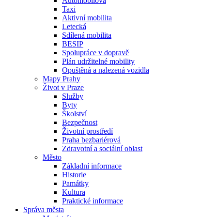
Automobilová
Taxi
Aktivní mobilita
Letecká
Sdílená mobilita
BESIP
Spolupráce v dopravě
Plán udržitelné mobility
Opuštěná a nalezená vozidla
Mapy Prahy
Život v Praze
Služby
Byty
Školství
Bezpečnost
Životní prostředí
Praha bezbariérová
Zdravotní a sociální oblast
Město
Základní informace
Historie
Památky
Kultura
Praktické informace
Správa města