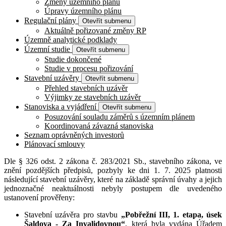
Změny územního plánu
Úpravy územního plánu
Regulační plány
Otevřít submenu
Aktuálně pořizované změny RP
Územně analytické podklady
Územní studie
Otevřít submenu
Studie dokončené
Studie v procesu pořizování
Stavební uzávěry
Otevřít submenu
Přehled stavebních uzávěr
Výjimky ze stavebních uzávěr
Stanoviska a vyjádření
Otevřít submenu
Posuzování souladu záměrů s územním plánem
Koordinovaná závazná stanoviska
Seznam oprávněných investorů
Plánovací smlouvy
Dle § 326 odst. 2 zákona č. 283/2021 Sb., stavebního zákona, ve
znění pozdějších předpisů, pozbyly ke dni 1. 7. 2025 platnosti
následující stavební uzávěry, které na základě správní úvahy a jejich
jednoznačné neaktuálnosti nebyly postupem dle uvedeného
ustanovení prověřeny:
Stavební uzávěra
pro stavbu
„Pobřežní III, 1. etapa, úsek
Šaldova - Za Invalidovnou“
, která byla vydána Úřadem