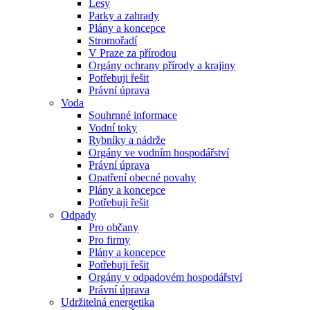
Lesy
Parky a zahrady
Plány a koncepce
Stromořadí
V Praze za přírodou
Orgány ochrany přírody a krajiny
Potřebuji řešit
Právní úprava
Voda
Souhrnné informace
Vodní toky
Rybníky a nádrže
Orgány ve vodním hospodářství
Právní úprava
Opatření obecné povahy
Plány a koncepce
Potřebuji řešit
Odpady
Pro občany
Pro firmy
Plány a koncepce
Potřebuji řešit
Orgány v odpadovém hospodářství
Právní úprava
Udržitelná energetika