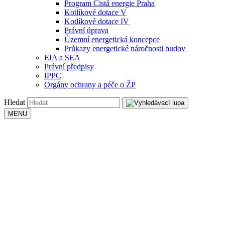
Program Čistá energie Praha
Kotlíkové dotace V
Kotlíkové dotace IV
Právní úprava
Územní energetická koncepce
Průkazy energetické náročnosti budov
EIA a SEA
Právní předpisy
IPPC
Orgány ochrany a péče o ŽP
Hledat
MENU