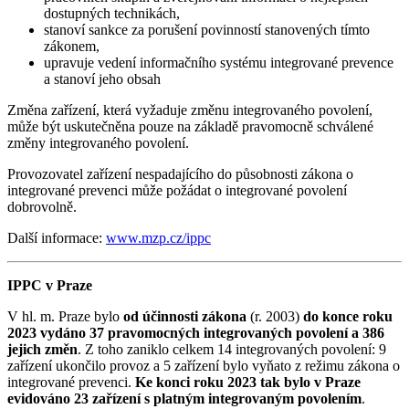
dostupných technikách,
stanoví sankce za porušení povinností stanovených tímto
zákonem,
upravuje vedení informačního systému integrované prevence
a stanoví jeho obsah
Změna zařízení, která vyžaduje změnu integrovaného povolení,
může být uskutečněna pouze na základě pravomocně schválené
změny integrovaného povolení.
Provozovatel zařízení nespadajícího do působnosti zákona o
integrované prevenci může požádat o integrované povolení
dobrovolně.
Další informace:
www.mzp.cz/ippc
IPPC v Praze
V hl. m. Praze bylo
od účinnosti zákona
(r. 2003)
do konce roku
2023 vydáno 37 pravomocných integrovaných povolení a 386
jejich změn
. Z toho zaniklo celkem 14 integrovaných povolení: 9
zařízení ukončilo provoz a 5 zařízení bylo vyňato z režimu zákona o
integrované prevenci.
Ke konci roku 2023 tak bylo v Praze
evidováno 23 zařízení s platným integrovaným povolením
.