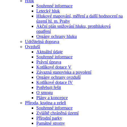
Hluk
Souhrnné informace
Letecký hluk
Hlukové mapování, měření a další hodnocení na
území hl. m. Prahy
Akční plán snižování hluku, protihluková
opatření
Orgány ochrany hluku
Udržitelná doprava
Ovzduší
Aktuální údaje
Souhrnné informace
Právní úprava
Kotlíkové dotace V
Závazná stanoviska a povolení
Orgány ochrany ovzduší
Kotlíkové dotace IV
Potřebuji řešit
O smogu
Plány a koncepce
Příroda, krajina a zeleň
Souhrnné informace
Zvláště chráněná území
Přírodní parky
Památné stromy