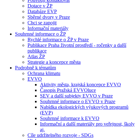
Potřebuji kontaktovat
Dotace v ŽP
Databáze EVP
Sběrné dvory v Praze
Chci se zapojit
Informační materiály
Souhrnné informace o ŽP
Rychlé informace o ŽP v Praze
Publikace Praha životní prostředí - ročenky a další
publikace
Atlas ŽP
Strategie a koncepce města
Podrobně k tématům
Ochrana klimatu
EVVO
Aktivity města, krajská koncepce EVVO
Časopis Pražská EVVOluce
SEV a další subjekty EVVO v Praze
Souhrnné informace o EVVO v Praze
Nabídka ekologických výukových programů
(EVP)
Souhrnné informace k EVVO
Informační a další materiály pro veřejnost, školy
aj.
Cíle udržitelného rozvoje - SDGs