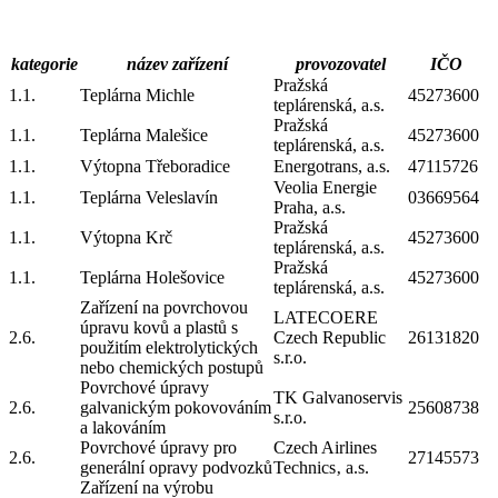
kategorie
název zařízení
provozovatel
IČO
Pražská
1.1.
Teplárna Michle
45273600
teplárenská, a.s.
Pražská
1.1.
Teplárna Malešice
45273600
teplárenská, a.s.
1.1.
Výtopna Třeboradice
Energotrans, a.s.
47115726
Veolia Energie
1.1.
Teplárna Veleslavín
03669564
Praha, a.s.
Pražská
1.1.
Výtopna Krč
45273600
teplárenská, a.s.
Pražská
1.1.
Teplárna Holešovice
45273600
teplárenská, a.s.
Zařízení na povrchovou
LATECOERE
úpravu kovů a plastů s
2.6.
Czech Republic
26131820
použitím elektrolytických
s.r.o.
nebo chemických postupů
Povrchové úpravy
TK Galvanoservis
2.6.
galvanickým pokovováním
25608738
s.r.o.
a lakováním
Povrchové úpravy pro
Czech Airlines
2.6.
27145573
generální opravy podvozků
Technics‚ a.s.
Zařízení na výrobu