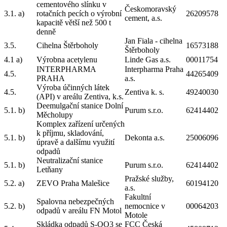
cementového slínku v
Českomoravský
3.1. a)
rotačních pecích o výrobní
26209578
cement, a.s.
kapacitě větší než 500 t
denně
Jan Fiala - cihelna
3.5.
Cihelna Štěrboholy
16573188
Štěrboholy
4.1 a)
Výrobna acetylenu
Linde Gas a.s.
00011754
INTERPHARMA
Interpharma Praha
4.5.
44265409
PRAHA
a.s.
Výroba účinných látek
4.5.
Zentiva k. s.
49240030
(API) v areálu Zentiva, k.s.
Deemulgační stanice Dolní
5.1. b)
Purum s.r.o.
62414402
Měcholupy
Komplex zařízení určených
k příjmu, skladování,
5.1. b)
Dekonta a.s.
25006096
úpravě a dalšímu využití
odpadů
Neutralizační stanice
5.1. b)
Purum s.r.o.
62414402
Letňany
Pražské služby,
5.2. a)
ZEVO Praha Malešice
60194120
a.s.
Fakultní
Spalovna nebezpečných
5.2. b)
nemocnice v
00064203
odpadů v areálu FN Motol
Motole
Skládka odpadů S-OO3 se
FCC Česká