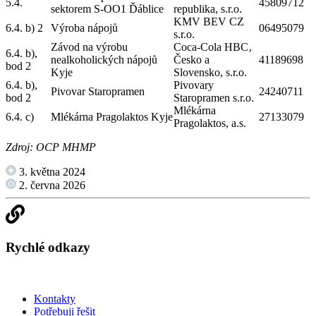
5.4.
45809712
sektorem S-OO1 Ďáblice
republika, s.r.o.
KMV BEV CZ
6.4. b) 2
Výroba nápojů
06495079
s.r.o.
Závod na výrobu
Coca-Cola HBC‚
6.4. b),
nealkoholických nápojů
Česko a
41189698
bod 2
Kyje
Slovensko, s.r.o.
6.4. b),
Pivovary
Pivovar Staropramen
24240711
bod 2
Staropramen s.r.o.
Mlékárna
6.4. c)
Mlékárna Pragolaktos Kyje
27133079
Pragolaktos, a.s.
Zdroj: OCP MHMP
3. května 2024
2. června 2026
Rychlé odkazy
Kontakty
Potřebuji řešit