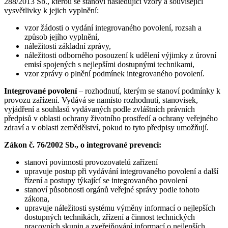
288/2013 Sb., kterou se stanoví následující vzory a související
vysvětlivky k jejich vyplnění:
vzor žádosti o vydání integrovaného povolení, rozsah a
způsob jejího vyplnění,
náležitosti základní zprávy,
náležitosti odborného posouzení k udělení výjimky z úrovní
emisí spojených s nejlepšími dostupnými technikami,
vzor zprávy o plnění podmínek integrovaného povolení.
Integrované povolení
– rozhodnutí, kterým se stanoví podmínky k
provozu zařízení. Vydává se namísto rozhodnutí, stanovisek,
vyjádření a souhlasů vydávaných podle zvláštních právních
předpisů v oblasti ochrany životního prostředí a ochrany veřejného
zdraví a v oblasti zemědělství, pokud to tyto předpisy umožňují.
Zákon č. 76/2002 Sb., o integrované prevenci:
stanoví povinnosti provozovatelů zařízení
upravuje postup při vydávání integrovaného povolení a další
řízení a postupy týkající se integrovaného povolení
stanoví působnosti orgánů veřejné správy podle tohoto
zákona,
upravuje náležitosti systému výměny informací o nejlepších
dostupných technikách, zřízení a činnost technických
pracovních skupin a zveřejňování informací o nejlepších