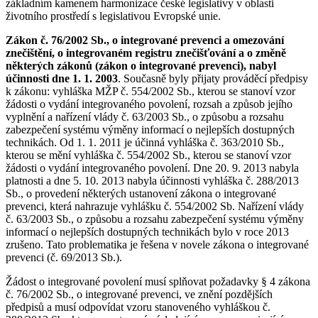
základním kamenem harmonizace české legislativy v oblasti
životního prostředí s legislativou Evropské unie.
Zákon č. 76/2002 Sb., o integrované prevenci a omezování
znečištění, o integrovaném registru znečišťování a o změně
některých zákonů (zákon o integrované prevenci), nabyl
účinnosti dne 1. 1. 2003
. Současně byly přijaty prováděcí předpisy
k zákonu: vyhláška MŽP č. 554/2002 Sb., kterou se stanoví vzor
žádosti o vydání integrovaného povolení, rozsah a způsob jejího
vyplnění a nařízení vlády č. 63/2003 Sb., o způsobu a rozsahu
zabezpečení systému výměny informací o nejlepších dostupných
technikách. Od 1. 1. 2011 je účinná vyhláška č. 363/2010 Sb.,
kterou se mění vyhláška č. 554/2002 Sb., kterou se stanoví vzor
žádosti o vydání integrovaného povolení. Dne 20. 9. 2013 nabyla
platnosti a dne 5. 10. 2013 nabyla účinnosti vyhláška č. 288/2013
Sb., o provedení některých ustanovení zákona o integrované
prevenci, která nahrazuje vyhlášku č. 554/2002 Sb. Nařízení vlády
č. 63/2003 Sb., o způsobu a rozsahu zabezpečení systému výměny
informací o nejlepších dostupných technikách bylo v roce 2013
zrušeno. Tato problematika je řešena v novele zákona o integrované
prevenci (č. 69/2013 Sb.).
Žádost o integrované povolení musí splňovat požadavky § 4 zákona
č. 76/2002 Sb., o integrované prevenci, ve znění pozdějších
předpisů a musí odpovídat vzoru stanoveného vyhláškou č.