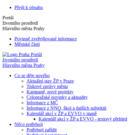
Přejít k obsahu
Portál
životního prostředí
Hlavního města Prahy
Povinně zveřejňované informace
Městské části
Portál
životního prostředí
Hlavního města Prahy
Co se děje nového
Aktuální stav ŽP v Praze
Tiskové zprávy města
Kampaně, nové projekty
Celopražské novinky a aktuality
Informace z MČ
Informace z NNO, škol a dalších subjektů
Kalendář akcí v ŽP a EVVO v mapě
Kalendář akcí v ŽP a EVVO - textový přehled
Něco potřebuji
Potřebuji zařídit