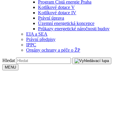
Program Čistá energie Praha
Kotlíkové dotace V
Kotlíkové dotace IV
Právní úprava
Územní energetická koncepce
Průkazy energetické náročnosti budov
EIA a SEA
Právní předpisy
IPPC
Orgány ochrany a péče o ŽP
Hledat
MENU