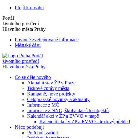
Přejít k obsahu
Portál
životního prostředí
Hlavního města Prahy
Povinně zveřejňované informace
Městské části
Portál
životního prostředí
Hlavního města Prahy
Co se děje nového
Aktuální stav ŽP v Praze
Tiskové zprávy města
Kampaně, nové projekty
Celopražské novinky a aktuality
Informace z MČ
Informace z NNO, škol a dalších subjektů
Kalendář akcí v ŽP a EVVO v mapě
Kalendář akcí v ŽP a EVVO - textový přehled
Něco potřebuji
Potřebuji zařídit