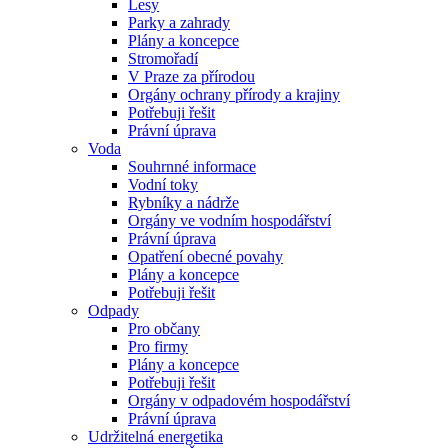
Lesy
Parky a zahrady
Plány a koncepce
Stromořadí
V Praze za přírodou
Orgány ochrany přírody a krajiny
Potřebuji řešit
Právní úprava
Voda
Souhrnné informace
Vodní toky
Rybníky a nádrže
Orgány ve vodním hospodářství
Právní úprava
Opatření obecné povahy
Plány a koncepce
Potřebuji řešit
Odpady
Pro občany
Pro firmy
Plány a koncepce
Potřebuji řešit
Orgány v odpadovém hospodářství
Právní úprava
Udržitelná energetika