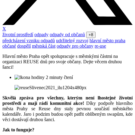
X
životní prostředí
odpady
odpady od občanů
+8
předcházení vzniku odpadů
udržitelný rozvoj
hlavní město praha
občané
dospělí
městská část
odpady pro občany
re-use
Hlavní město Praha opět spolupracuje s městskými částmi na
organizaci REUSE dnů pro svoje občany. Dejte věcem druhou
šanci!
2 minuty čtení
Skvělá zpráva pro všechny, kterým není lhostejné životní
prostředí a mají rádi komunitní akce!
Díky podpoře hlavního
města Prahy se Reuse dny staly pevnou součástí městského
kalendáře. Jaro i podzim budou opět patřit oblíbeným swapům, kde
věci dostávají druhou šanci.
Jak to funguje?