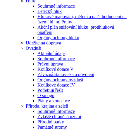
Hluk
Souhrnné informace
Letecký hluk
Hlukové mapování, měření a další hodnocení na
území hl. m. Prahy
Akční plán snižování hluku, protihluková
opatření
Orgány ochrany hluku
Udržitelná doprava
Ovzduší
Aktuální údaje
Souhrnné informace
Právní úprava
Kotlíkové dotace V
Závazná stanoviska a povolení
Orgány ochrany ovzduší
Kotlíkové dotace IV
Potřebuji řešit
O smogu
Plány a koncepce
Příroda, krajina a zeleň
Souhrnné informace
Zvláště chráněná území
Přírodní parky
Památné stromy