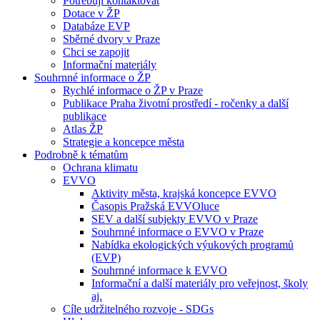
Potřebuji kontaktovat
Dotace v ŽP
Databáze EVP
Sběrné dvory v Praze
Chci se zapojit
Informační materiály
Souhrnné informace o ŽP
Rychlé informace o ŽP v Praze
Publikace Praha životní prostředí - ročenky a další
publikace
Atlas ŽP
Strategie a koncepce města
Podrobně k tématům
Ochrana klimatu
EVVO
Aktivity města, krajská koncepce EVVO
Časopis Pražská EVVOluce
SEV a další subjekty EVVO v Praze
Souhrnné informace o EVVO v Praze
Nabídka ekologických výukových programů
(EVP)
Souhrnné informace k EVVO
Informační a další materiály pro veřejnost, školy
aj.
Cíle udržitelného rozvoje - SDGs