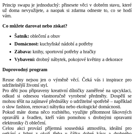
Princip swapu je jednoduchý: přinesete věci v dobrém stavu, které
už doma nevyužijete, a naopak si zdarma odneste to, co se hodí
vám.
Co můžete darovat nebo získat?
Šatník:
oblečení a obuv
Domácnost:
kuchyňské nádobí a potřeby
Zábava:
knihy, sportovní potřeby a hračky
Vybavení:
drobný nábytek, pokojové květiny a dekorace
Doprovodný program
Reuse dny nejsou jen o výměně věcí. Čeká vás i inspirace pro
udržitelnější životní styl.
Pro děti jsou připraveny kreativní dílničky zaměřené na upcyklaci,
odkud si odnesou vlastnoručně vyrobené předměty. Dospělí se
mohou těšit na zajímavé přednášky o udržitelné spotřebě – například
o slow fashion, renovaci nábytku nebo ekologické domácnosti.
Pokud máte doma něco rozbitého, využijte přítomnost šikovných
opravářů a švadlen, kteří vám pomohou s drobnými opravami
elektroniky či oblečení.
Celou akci provází příjemná sousedská atmosféra, ideální pro
setkání s lidmi z okolí třeba u šálku dobré kávy a drobného