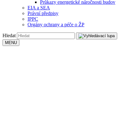
Průkazy energetické náročnosti budov
EIA a SEA
Právní předpisy
IPPC
Orgány ochrany a péče o ŽP
Hledat
MENU