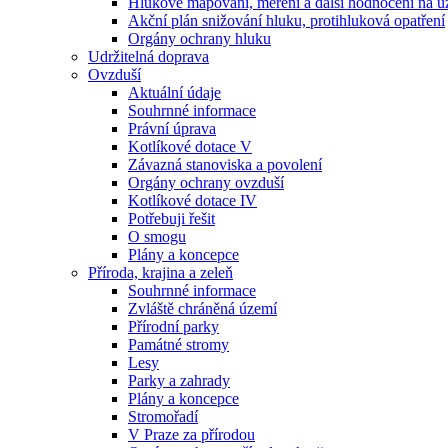
Hlukové mapování, měření a další hodnocení na ú
Akční plán snižování hluku, protihluková opatření
Orgány ochrany hluku
Udržitelná doprava
Ovzduší
Aktuální údaje
Souhrnné informace
Právní úprava
Kotlíkové dotace V
Závazná stanoviska a povolení
Orgány ochrany ovzduší
Kotlíkové dotace IV
Potřebuji řešit
O smogu
Plány a koncepce
Příroda, krajina a zeleň
Souhrnné informace
Zvláště chráněná území
Přírodní parky
Památné stromy
Lesy
Parky a zahrady
Plány a koncepce
Stromořadí
V Praze za přírodou