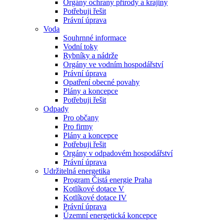
Orgány ochrany přírody a krajiny
Potřebuji řešit
Právní úprava
Voda
Souhrnné informace
Vodní toky
Rybníky a nádrže
Orgány ve vodním hospodářství
Právní úprava
Opatření obecné povahy
Plány a koncepce
Potřebuji řešit
Odpady
Pro občany
Pro firmy
Plány a koncepce
Potřebuji řešit
Orgány v odpadovém hospodářství
Právní úprava
Udržitelná energetika
Program Čistá energie Praha
Kotlíkové dotace V
Kotlíkové dotace IV
Právní úprava
Územní energetická koncepce