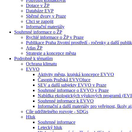
Potřebuji kontaktovat
Dotace v ŽP
Databáze EVP
Sběrné dvory v Praze
Chci se zapojit
Informační materiály
Souhrnné informace o ŽP
Rychlé informace o ŽP v Praze
Publikace Praha životní prostředí - ročenky a další publi
Atlas ŽP
Strategie a koncepce města
Podrobně k tématům
Ochrana klimatu
EVVO
Aktivity města, krajská koncepce EVVO
Časopis Pražská EVVOluce
SEV a další subjekty EVVO v Praze
Souhrnné informace o EVVO v Praze
Nabídka ekologických výukových programů (EV
Souhrnné informace k EVVO
Informační a další materiály pro veřejnost, školy aj
Cíle udržitelného rozvoje - SDGs
Hluk
Souhrnné informace
Letecký hluk