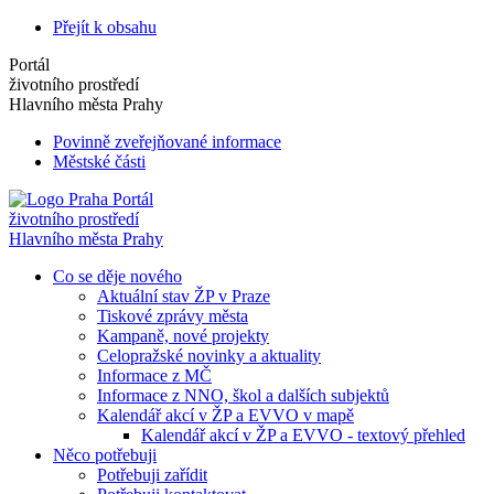
Přejít k obsahu
Portál
životního prostředí
Hlavního města Prahy
Povinně zveřejňované informace
Městské části
Portál
životního prostředí
Hlavního města Prahy
Co se děje nového
Aktuální stav ŽP v Praze
Tiskové zprávy města
Kampaně, nové projekty
Celopražské novinky a aktuality
Informace z MČ
Informace z NNO, škol a dalších subjektů
Kalendář akcí v ŽP a EVVO v mapě
Kalendář akcí v ŽP a EVVO - textový přehled
Něco potřebuji
Potřebuji zařídit