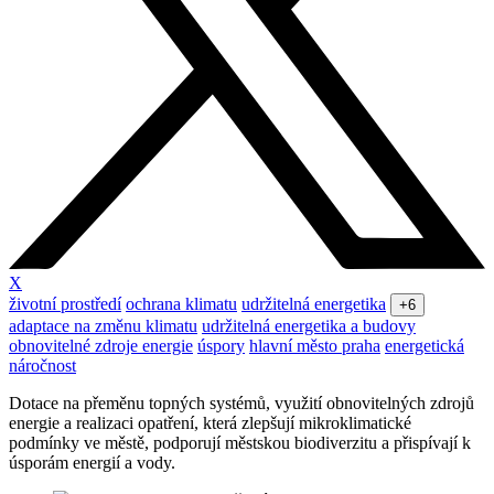
X
životní prostředí
ochrana klimatu
udržitelná energetika
+6
adaptace na změnu klimatu
udržitelná energetika a budovy
obnovitelné zdroje energie
úspory
hlavní město praha
energetická
náročnost
Dotace na přeměnu topných systémů, využití obnovitelných zdrojů
energie a realizaci opatření, která zlepšují mikroklimatické
podmínky ve městě, podporují městskou biodiverzitu a přispívají k
úsporám energií a vody.