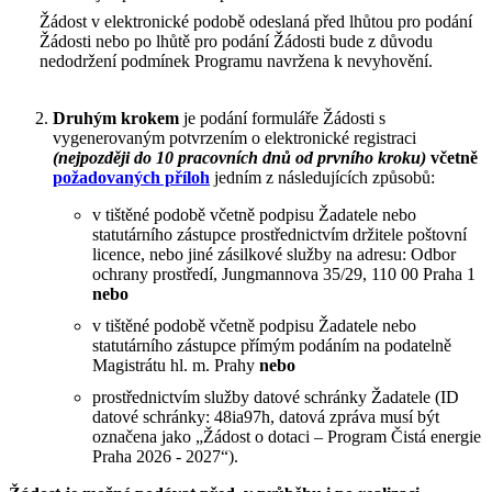
Žádost v elektronické podobě odeslaná před lhůtou pro podání
Žádosti nebo po lhůtě pro podání Žádosti bude z důvodu
nedodržení podmínek Programu navržena k nevyhovění.
Druhým krokem
je podání formuláře Žádosti s
vygenerovaným potvrzením o elektronické registraci
(nejpozději do 10 pracovních dnů od prvního kroku)
včetně
požadovaných příloh
jedním z následujících způsobů:
v tištěné podobě včetně podpisu Žadatele nebo
statutárního zástupce prostřednictvím držitele poštovní
licence, nebo jiné zásilkové služby na adresu: Odbor
ochrany prostředí, Jungmannova 35/29, 110 00 Praha 1
nebo
v tištěné podobě včetně podpisu Žadatele nebo
statutárního zástupce přímým podáním na podatelně
Magistrátu hl. m. Prahy
nebo
prostřednictvím služby datové schránky Žadatele (ID
datové schránky: 48ia97h, datová zpráva musí být
označena jako „Žádost o dotaci – Program Čistá energie
Praha 2026 - 2027“).