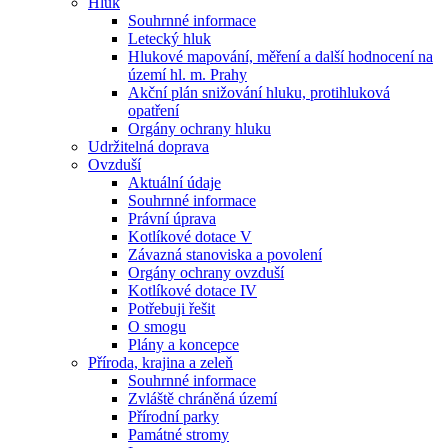
Hluk
Souhrnné informace
Letecký hluk
Hlukové mapování, měření a další hodnocení na
území hl. m. Prahy
Akční plán snižování hluku, protihluková
opatření
Orgány ochrany hluku
Udržitelná doprava
Ovzduší
Aktuální údaje
Souhrnné informace
Právní úprava
Kotlíkové dotace V
Závazná stanoviska a povolení
Orgány ochrany ovzduší
Kotlíkové dotace IV
Potřebuji řešit
O smogu
Plány a koncepce
Příroda, krajina a zeleň
Souhrnné informace
Zvláště chráněná území
Přírodní parky
Památné stromy