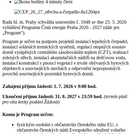
4 minuty čtení
Rada hl. m. Prahy schválila usnesením č. 1048 ze dne 25. 5. 2026
vyhlášení Programu Čistá energie Praha 2026 - 2027 (dále jen
„Program“).
Program je určen na podporu projektů instalací tepelných čerpadel,
instalací solárních termických systémů, regulací otopných soustav
domů vytápěných centrálním zásobováním teplem (CZT), realizací
zelených střech, instalací akumulačních nádrží na dešťovou vodu,
instalací konstrukcí s pnoucí vegetací v trvale obývaných bytových
objektech a souvisejících stavbách a odpevnění nepropustných
povrchů souvisejících pozemků bytových domů.
Zahájení příjmu žádostí: 1. 7. 2026 v 9:00 hod.
Ukončení příjmu žádostí: 31. 8. 2027 v 23:59 hod.
(termín platí
pro oba kroky podání Žádosti)
Komu je Program určen:
fyzickým osobám s občanstvím členského státu EU, s
občanstvím členských států Evropského sdružení volného