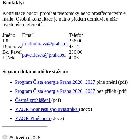
Kontakty:
Konzultace budou probíhat telefonicky nebo prostřednictvím e-
mailu. Osobní konzultace je nutno předem domluvit u níže
uvedených referentů.
Jméno
Email
Telefon
Jiří
236 00
jiri.doubrava@praha.eu
Doubrava
4314
Bc. Pavel
236 00
pavel.lasek@praha.eu
Lášek
4206
Seznam dokumentů ke stažení:
Program Čistá energie Praha 2026 -2027
plné znění (pdf)
Program Čistá energie Praha 2026 -2027
bez příloh (pdf)
Čestné prohlášení
(pdf)
VZOR Souhlasu spoluvlastníka
(docx)
VZOR Plné moci
(docx)
25. května 2026