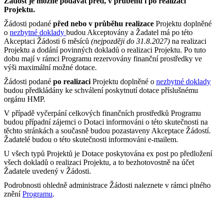
Žádost je možné podávat před, v průběhu i po realizaci
Projektu.
Žádosti podané
před nebo v průběhu realizace
Projektu doplněné
o
nezbytné doklady
budou Akceptovány a Žadatel má po této
Akceptaci Žádosti 6 měsíců
(nejpozději do 31.8.2027)
na realizaci
Projektu a dodání povinných dokladů o realizaci Projektu. Po tuto
dobu mají v rámci Programu rezervovány finanční prostředky ve
výši maximální možné dotace.
Žádosti podané
po realizaci
Projektu doplněné o
nezbytné doklady
budou předkládány ke schválení poskytnutí dotace příslušnému
orgánu HMP.
V případě vyčerpání celkových finančních prostředků Programu
budou případní zájemci o Dotaci informováni o této skutečnosti na
těchto stránkách a současně budou pozastaveny Akceptace Žádostí.
Žadatelé budou o této skutečnosti informováni e-mailem.
U všech typů Projektů je Dotace poskytována ex post po předložení
všech dokladů o realizaci Projektu, a to bezhotovostně na účet
Žadatele uvedený v Žádosti.
Podrobnosti ohledně administrace Žádosti naleznete v rámci plného
znění
Programu
.