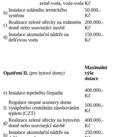
země-voda, voda-voda
Kč
Instalace solárního termického
50.000,-
b)
systému
Kč
Realizace zelené střechy na rodinném
200.000,-
c)
domě nebo související stavbě
Kč
Instalace akumulační nádrže na
150.000,-
d)
dešťovou vodu
Kč
Maximální
Opatření II.
(pro bytové domy)
výše
dotace
400.000,-
e)
Instalace tepelného čerpadla
Kč
Regulace otopné soustavy domu
100.000,-
f)
vytápěného centrálním zásobováním
Kč
teplem (CZT)
Realizace zelené střechy na bytovém
400.000,-
g)
domě nebo související stavbě
Kč
Instalace akumulační nádrže na
250.000,-
h)