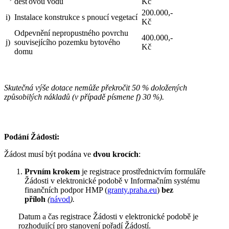
dešťovou vodu
Kč
200.000,-
i)
Instalace konstrukce s pnoucí vegetací
Kč
Odpevnění nepropustného povrchu
400.000,-
j)
souvisejícího pozemku bytového
Kč
domu
Skutečná výše dotace nemůže překročit 50 % doložených
způsobilých nákladů (v případě písmene f) 30 %).
Podání Žádosti:
Žádost musí být podána ve
dvou krocích
:
Prvním krokem
je registrace prostřednictvím formuláře
Žádosti v elektronické podobě v Informačním systému
finančních podpor HMP (
granty.praha.eu
)
bez
příloh
(
návod
).
Datum a čas registrace Žádosti v elektronické podobě je
rozhodující pro stanovení pořadí Žádostí.