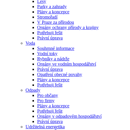
Lesy
Parky a zahrady
Plány a koncepce
Stromořadí
V Praze za přírodou
Orgány ochrany přírody a krajiny
Potřebuji řešit
Právní úprava
Voda
Souhrnné informace
Vodní toky
Rybníky a nádrže
Orgány ve vodním hospodářství
Právní úprava
Opatření obecné povahy
Plány a koncepce
Potřebuji řešit
Odpady
Pro občany
Pro firmy
Plány a koncepce
Potřebuji řešit
Orgány v odpadovém hospodářství
Právní úprava
Udržitelná energetika