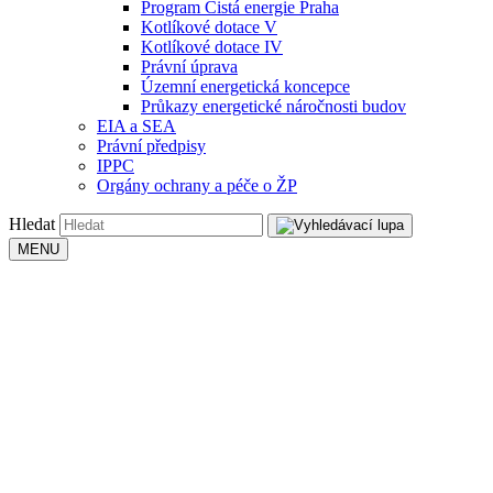
Program Čistá energie Praha
Kotlíkové dotace V
Kotlíkové dotace IV
Právní úprava
Územní energetická koncepce
Průkazy energetické náročnosti budov
EIA a SEA
Právní předpisy
IPPC
Orgány ochrany a péče o ŽP
Hledat
MENU