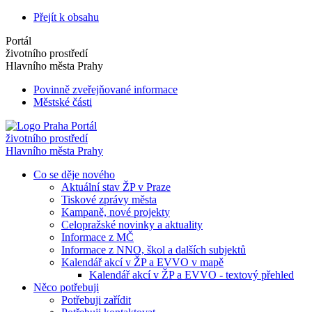
Přejít k obsahu
Portál
životního prostředí
Hlavního města Prahy
Povinně zveřejňované informace
Městské části
Portál
životního prostředí
Hlavního města Prahy
Co se děje nového
Aktuální stav ŽP v Praze
Tiskové zprávy města
Kampaně, nové projekty
Celopražské novinky a aktuality
Informace z MČ
Informace z NNO, škol a dalších subjektů
Kalendář akcí v ŽP a EVVO v mapě
Kalendář akcí v ŽP a EVVO - textový přehled
Něco potřebuji
Potřebuji zařídit