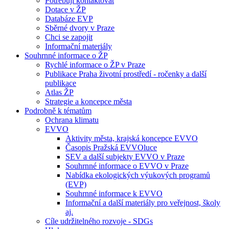
Potřebuji kontaktovat
Dotace v ŽP
Databáze EVP
Sběrné dvory v Praze
Chci se zapojit
Informační materiály
Souhrnné informace o ŽP
Rychlé informace o ŽP v Praze
Publikace Praha životní prostředí - ročenky a další
publikace
Atlas ŽP
Strategie a koncepce města
Podrobně k tématům
Ochrana klimatu
EVVO
Aktivity města, krajská koncepce EVVO
Časopis Pražská EVVOluce
SEV a další subjekty EVVO v Praze
Souhrnné informace o EVVO v Praze
Nabídka ekologických výukových programů
(EVP)
Souhrnné informace k EVVO
Informační a další materiály pro veřejnost, školy
aj.
Cíle udržitelného rozvoje - SDGs